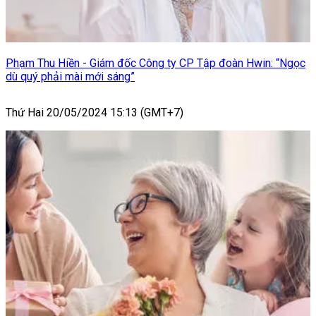
Phạm Thu Hiền - Giám đốc Công ty CP Tập đoàn Hwin: “Ngọc
dù quý phải mài mới sáng”
Thứ Hai 20/05/2024 15:13 (GMT+7)