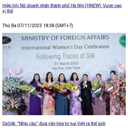
Hiệp hội Nữ doanh nhân thành phố Hà Nội (HNEW): Vươn cao
vị thế
Thứ Ba 07/11/2023 18:38 (GMT+7)
DeSilk: “Nhịp cầu” đưa văn hóa tơ lụa Việt ra thế giới