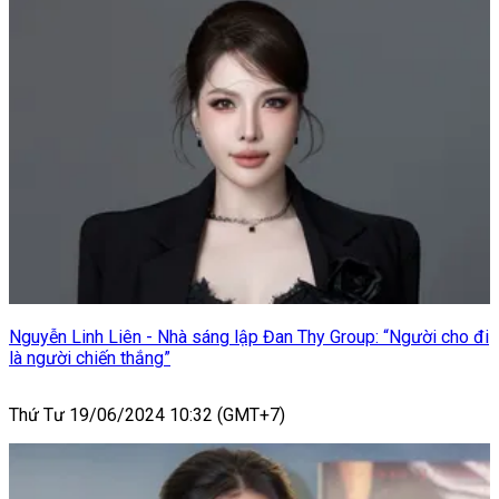
Nguyễn Linh Liên - Nhà sáng lập Đan Thy Group: “Người cho đi
là người chiến thắng”
Thứ Tư 19/06/2024 10:32 (GMT+7)