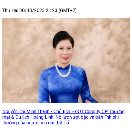
Thứ Hai 30/10/2023 21:23 (GMT+7)
Nguyễn Thị Minh Thanh - Chủ tịch HĐQT Công ty CP Thương
mại & Du lịch Hoàng Linh: Nỗ lực vượt bậc và bản lĩnh phi
thường của người con gái đất Tổ