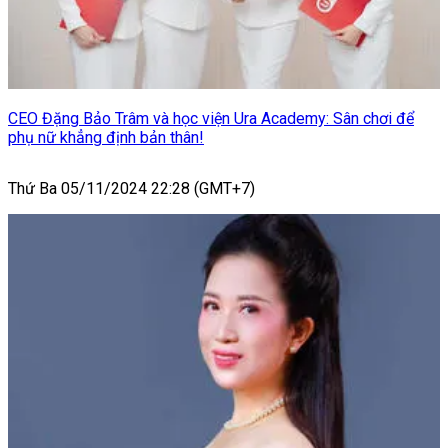
CEO Đặng Bảo Trâm và học viện Ura Academy: Sân chơi để
phụ nữ khẳng định bản thân!
Thứ Ba 05/11/2024 22:28 (GMT+7)