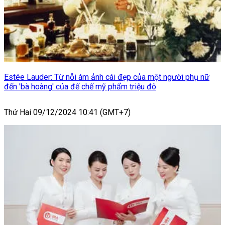
Estée Lauder: Từ nỗi ám ảnh cái đẹp của một người phụ nữ
đến 'bà hoàng' của đế chế mỹ phẩm triệu đô
Thứ Hai 09/12/2024 10:41 (GMT+7)