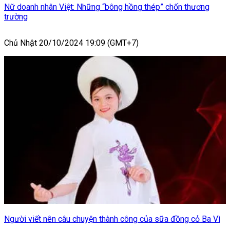
Nữ doanh nhân Việt: Những “bông hồng thép” chốn thương
trường
Chủ Nhật 20/10/2024 19:09 (GMT+7)
Người viết nên câu chuyện thành công của sữa đồng cỏ Ba Vì