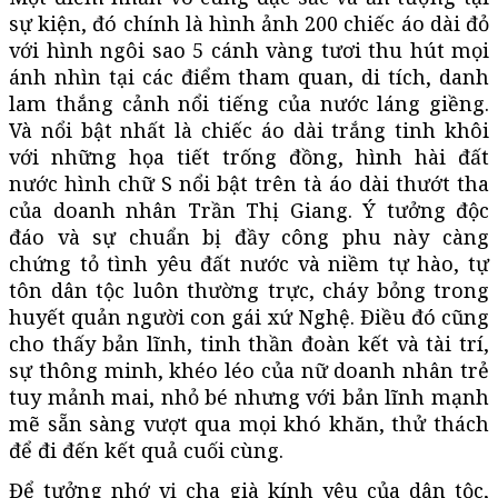
sự kiện, đó chính là hình ảnh 200 chiếc áo dài đỏ
với hình ngôi sao 5 cánh vàng tươi thu hút mọi
ánh nhìn tại các điểm tham quan, di tích, danh
lam thắng cảnh nổi tiếng của nước láng giềng.
Và nổi bật nhất là chiếc áo dài trắng tinh khôi
với những họa tiết trống đồng, hình hài đất
nước hình chữ S nổi bật trên tà áo dài thướt tha
của doanh nhân Trần Thị Giang. Ý tưởng độc
đáo và sự chuẩn bị đầy công phu này càng
chứng tỏ tình yêu đất nước và niềm tự hào, tự
tôn dân tộc luôn thường trực, cháy bỏng trong
huyết quản người con gái xứ Nghệ. Điều đó cũng
cho thấy bản lĩnh, tinh thần đoàn kết và tài trí,
sự thông minh, khéo léo của nữ doanh nhân trẻ
tuy mảnh mai, nhỏ bé nhưng với bản lĩnh mạnh
mẽ sẵn sàng vượt qua mọi khó khăn, thử thách
để đi đến kết quả cuối cùng.
Để tưởng nhớ vị cha già kính yêu của dân tộc,