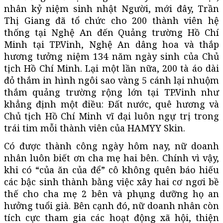
nhân kỷ niệm sinh nhật Người, mới đây, Trần
Thị Giang đã tổ chức cho 200 thành viên hệ
thống tại Nghệ An đến Quảng trường Hồ Chí
Minh tại TP.Vinh, Nghệ An dâng hoa và thắp
hương tưởng niệm 134 năm ngày sinh của Chủ
tịch Hồ Chí Minh. Lại một lần nữa, 200 tà áo dài
đỏ thắm in hình ngôi sao vàng 5 cánh lại nhuộm
thắm quảng trường rộng lớn tại TP.Vinh như
khẳng định một điều: Đất nước, quê hương và
Chủ tịch Hồ Chí Minh vĩ đại luôn ngự trị trong
trái tim mỗi thành viên của HAMYY Skin.
Có được thành công ngày hôm nay, nữ doanh
nhân luôn biết ơn cha mẹ hai bên. Chính vì vậy,
khi có “của ăn của để” cô không quên báo hiếu
các bậc sinh thành bằng việc xây hai cơ ngơi bề
thế cho cha mẹ 2 bên và phụng dưỡng họ an
hưởng tuổi già. Bên cạnh đó, nữ doanh nhân còn
tích cực tham gia các hoạt động xã hội, thiện