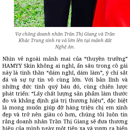
Vợ chồng doanh nhân Trần Thị Giang và Trần
Khắc Trung sinh ra và lớn lên tại mảnh đất
Nghệ An.
Nhìn vẻ ngoài mảnh mai của “thuyền trưởng”
HAMYY Skin không ai nghĩ, ẩn sâu trong cô gái
này là tinh thần “dám nghĩ, dám làm”, ý chí sắt
đá và sự tự tin vô cùng lớn. Với bản lĩnh và
những đức tính quý báu đó, cùng chiến lược
phát triển: “Lấy chất lượng sản phẩm làm thước
đo và khẳng định giá trị thương hiệu”, đặc biệt
là mong muốn giúp đỡ hàng triệu chị em xinh
đẹp và trở nên giàu có hơn, chúng tôi luôn tin
rằng doanh nhân Trần Thị Giang sẽ đưa thương
hiệu của mình ngày một tiến xa và vươn ra biển