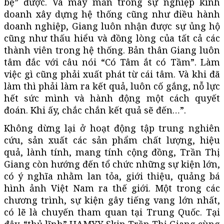
bệ” được. Và may mắn trong sự nghiệp kinh
doanh xây dựng hệ thống cũng như điều hành
doanh nghiệp, Giang luôn nhận được sự ủng hộ
cũng như thấu hiểu và đồng lòng của tất cả các
thành viên trong hệ thống. Bản thân Giang luôn
tâm đắc với câu nói “Có Tâm ắt có Tầm”. Làm
việc gì cũng phải xuất phát từ cái tâm. Và khi đã
làm thì phải làm ra kết quả, luôn cố gắng, nỗ lực
hết sức mình và hành động một cách quyết
đoán. Khi ấy, chắc chắn kết quả sẽ đến…”.
Không dừng lại ở hoạt động tập trung nghiên
cứu, sản xuất các sản phẩm chất lượng, hiệu
quả, lành tính, mang tính cộng đồng, Trần Thị
Giang còn hướng đến tổ chức những sự kiện lớn,
có ý nghĩa nhằm lan tỏa, giới thiệu, quảng bá
hình ảnh Việt Nam ra thế giới. Một trong các
chương trình, sự kiện gây tiếng vang lớn nhất,
có lẽ là chuyến tham quan tại Trung Quốc. Tại
đây, “thủ lĩnh” HAMYY Skin Trần Thị Giang cùng