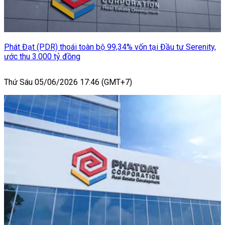
Phát Đạt (PDR) thoái toàn bộ 99,34% vốn tại Đầu tư Serenity,
ước thu 3.000 tỷ đồng
Thứ Sáu 05/06/2026 17:46 (GMT+7)