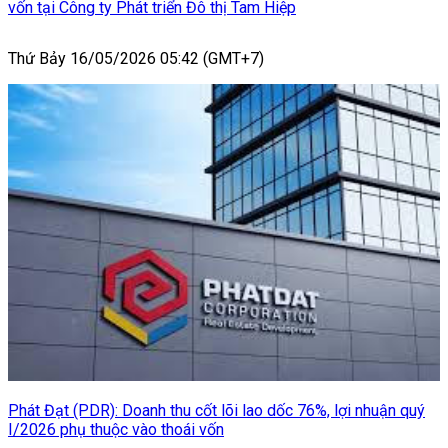
vốn tại Công ty Phát triển Đô thị Tam Hiệp
Thứ Bảy 16/05/2026 05:42 (GMT+7)
Phát Đạt (PDR): Doanh thu cốt lõi lao dốc 76%, lợi nhuận quý
I/2026 phụ thuộc vào thoái vốn