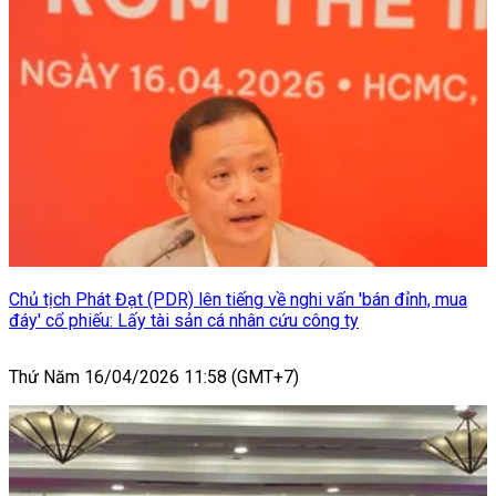
Chủ tịch Phát Đạt (PDR) lên tiếng về nghi vấn 'bán đỉnh, mua
đáy' cổ phiếu: Lấy tài sản cá nhân cứu công ty
Thứ Năm 16/04/2026 11:58 (GMT+7)