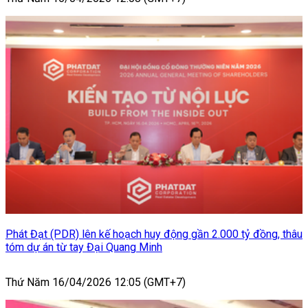
Phát Đạt (PDR) lên kế hoạch huy động gần 2.000 tỷ đồng, thâu
tóm dự án từ tay Đại Quang Minh
Thứ Năm 16/04/2026 12:05 (GMT+7)