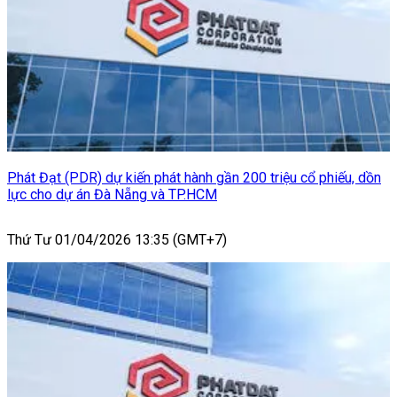
Phát Đạt (PDR) dự kiến phát hành gần 200 triệu cổ phiếu, dồn
lực cho dự án Đà Nẵng và TP.HCM
Thứ Tư 01/04/2026 13:35 (GMT+7)