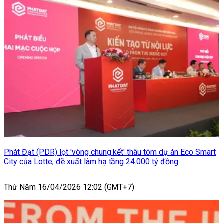
Phát Đạt (PDR) lọt 'vòng chung kết' thâu tóm dự án Eco Smart
City của Lotte, đề xuất làm hạ tầng 24.000 tỷ đồng
Thứ Năm 16/04/2026 12:02 (GMT+7)