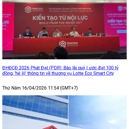
ĐHĐCĐ 2026 Phát Đạt (PDR): Báo lãi quý I ước đạt 100 tỷ
đồng, 'hé lộ' thông tin về thương vụ Lotte Eco Smart City
Thứ Năm 16/04/2026 11:54 (GMT+7)