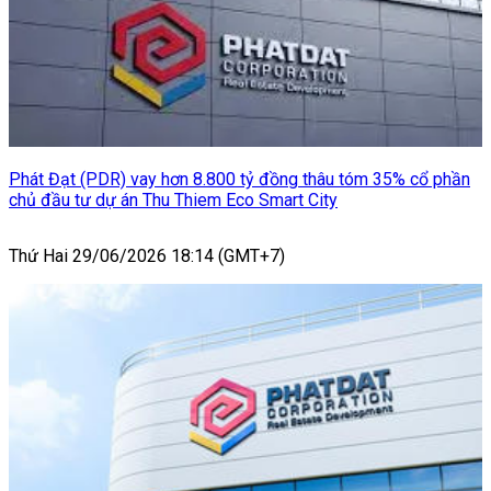
Phát Đạt (PDR) vay hơn 8.800 tỷ đồng thâu tóm 35% cổ phần
chủ đầu tư dự án Thu Thiem Eco Smart City
Thứ Hai 29/06/2026 18:14 (GMT+7)