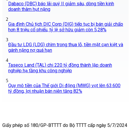
Dabaco (DBC) báo lãi quý II giảm sâu, dòng tiền kinh
doanh thâm hụt nặng
2
Gia đình Chủ tịch DIC Corp (DIG) tiếp tục bị bán giải chấp
hơn 8 triệu cổ phiếu, tỷ lệ sở hữu giảm còn 5,28%
3
Đầu tư LDG (LDG) chìm trong thua lỗ, tiền mặt cạn kiệt và
gánh nặng nợ quá hạn
4
Taseco Land (TAL) chi 220 tỷ đồng thành lập doanh
nghiệp hạ tầng khu công nghiệp
5
Quy mô tiền của Thế giới Di động (MWG) vọt lên 63.600
tỷ đồng, lợi nhuận bán niên tăng 82%
Giấy phép số 180/GP-BTTTT do Bộ TTTT cấp ngày 5/7/2024