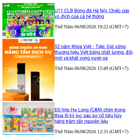
U11 CLB Bóng đá Hà Nội: Chiếc cúp
vô địch của cả hệ thống
Thứ Năm 06/08/2026 19:22 (GMT+7)
52 năm Khóa Việt - Tiệp: Giữ vững
thương hiệu Việt bằng chất lượng, đổi
mới và khát vọng vươn xa
Thứ Năm 06/08/2026 15:49 (GMT+7)
Đồ hộp Hạ Long (CAN) chìm trong
thua lỗ kỷ lục sau sự cố tiêu hủy
hàng trăm tấn nguyên liệu
Thứ Năm 06/08/2026 12:31 (GMT+7)