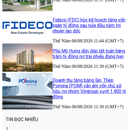
Fideco (FDC) hủy kế hoạch tăng vốn
ngàn tỷ đồng sau nửa đầu năm lợi
nhuận lao dốc
Thứ Năm 06/08/2026 11:44 (GMT+7)
Phú Mỹ Hưng dồn dập tất toán hàng
trăm tỷ đồng nợ trái phiếu đúng hạn
Thứ Năm 06/08/2026 11:39 (GMT+7)
Doanh thu tăng bằng lần, Thép
Pomina (POM) vẫn âm vốn chủ sở
hữu, nợ nhóm Vingroup vượt 1.400 tỷ
đồng
Thứ Năm 06/08/2026 11:30 (GMT+7)
TIN ĐỌC NHIỀU
1