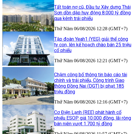
Tất toán nợ cũ, Đầu tư Xây dựng Thái
Sơn dồn dập huy động 8.000 tỷ đồng
qua kênh trái phiếu
Thứ Năm 06/08/2026 12:28 (GMT+7)
Tập đoàn Yeah1 (YEG) giải thể công
ty con, lên kế hoạch chào bán 25 triệu
cổ phiếu
Thứ Năm 06/08/2026 12:21 (GMT+7)
Chậm công bố thông tin báo cáo tài
chính và trái phiếu, Công trình Giao
thông Đồng Nai (DGT) bị phạt 185
triệu đồng
Thứ Năm 06/08/2026 12:16 (GMT+7)
Cơ Điện Lạnh (REE) phát hành cổ
phiếu ESOP giá 10.000 đồng, lãi ròng
bán niên vượt 1.700 tỷ đồng
Thứ Năm 06/08/2026 11:57 (GMT+7)