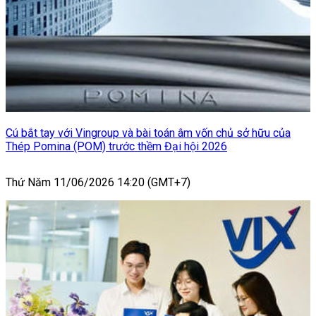
Cú bắt tay với Vingroup và bài toán âm vốn chủ sở hữu của
Thép Pomina (POM) trước thềm Đại hội 2026
Thứ Năm 11/06/2026 14:20 (GMT+7)