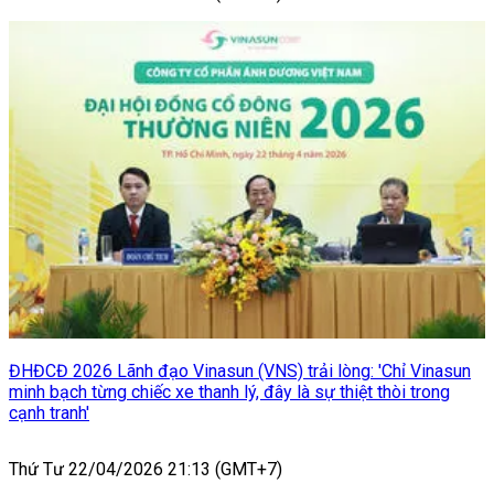
ĐHĐCĐ 2026 Lãnh đạo Vinasun (VNS) trải lòng: 'Chỉ Vinasun
minh bạch từng chiếc xe thanh lý, đây là sự thiệt thòi trong
cạnh tranh'
Thứ Tư 22/04/2026 21:13 (GMT+7)