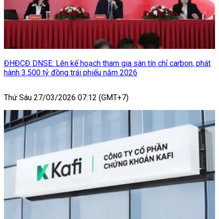
ĐHĐCĐ DNSE: Lên kế hoạch tham gia sàn tín chỉ carbon, phát
hành 3.500 tỷ đồng trái phiếu năm 2026
Thứ Sáu 27/03/2026 07:12 (GMT+7)