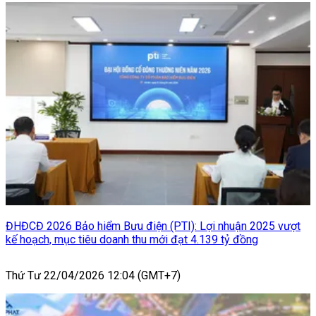
ĐHĐCĐ 2026 Bảo hiểm Bưu điện (PTI): Lợi nhuận 2025 vượt
kế hoạch, mục tiêu doanh thu mới đạt 4.139 tỷ đồng
Thứ Tư 22/04/2026 12:04 (GMT+7)