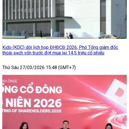
Kido (KDC) dời lịch họp ĐHĐCĐ 2026, Phó Tổng giám đốc
thoái sạch vốn trước đợt mua lại 14,5 triệu cổ phiếu
Thứ Sáu 27/03/2026 15:48 (GMT+7)