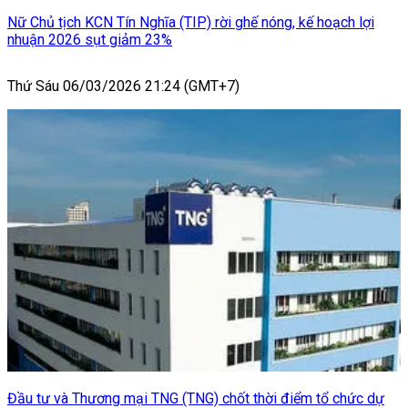
Nữ Chủ tịch KCN Tín Nghĩa (TIP) rời ghế nóng, kế hoạch lợi
nhuận 2026 sụt giảm 23%
Thứ Sáu 06/03/2026 21:24 (GMT+7)
Đầu tư và Thương mại TNG (TNG) chốt thời điểm tổ chức dự