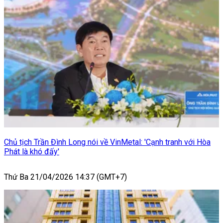
Chủ tịch Trần Đình Long nói về VinMetal: 'Cạnh tranh với Hòa
Phát là khó đấy'
Thứ Ba 21/04/2026 14:37 (GMT+7)