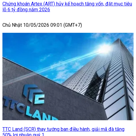
Chứng khoán Artex (ART) hủy kế hoạch tăng vốn, đặt mục tiêu
lỗ 6 tỷ đồng năm 2026
Chủ Nhật 10/05/2026 09:01 (GMT+7)
TTC Land (SCR) thay tướng ban điều hành, giải mã đà tăng
50% lợi nhuận quý 1