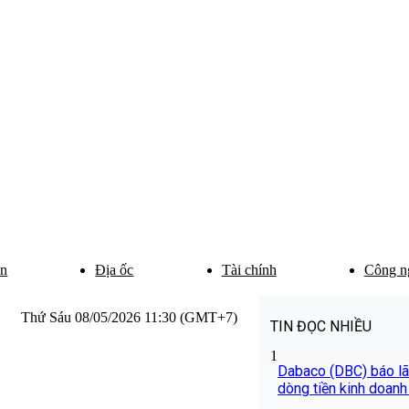
ân
Địa ốc
Tài chính
Công n
Thứ Sáu 08/05/2026 11:30 (GMT+7)
TIN ĐỌC NHIỀU
1
Dabaco (DBC) báo lãi
dòng tiền kinh doanh