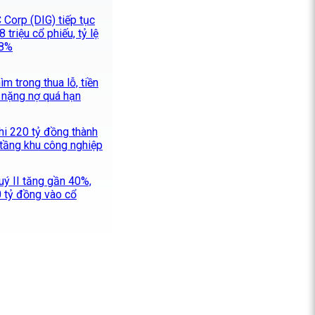
 Corp (DIG) tiếp tục
 triệu cổ phiếu, tỷ lệ
28%
m trong thua lỗ, tiền
 nặng nợ quá hạn
hi 220 tỷ đồng thành
 tầng khu công nghiệp
uý II tăng gần 40%,
0 tỷ đồng vào cổ