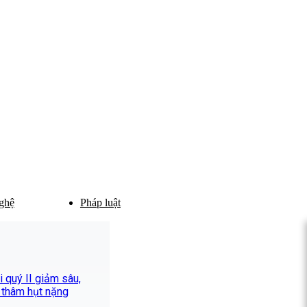
ghệ
Pháp luật
 quý II giảm sâu,
 thâm hụt nặng