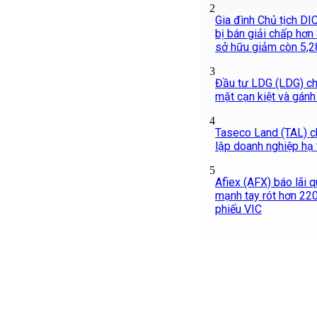
2
Gia đình Chủ tịch DIC
bị bán giải chấp hơn 8
sở hữu giảm còn 5,
3
Đầu tư LDG (LDG) chì
mặt cạn kiệt và gánh
4
Taseco Land (TAL) c
lập doanh nghiệp hạ
5
Afiex (AFX) báo lãi q
mạnh tay rót hơn 22
phiếu VIC