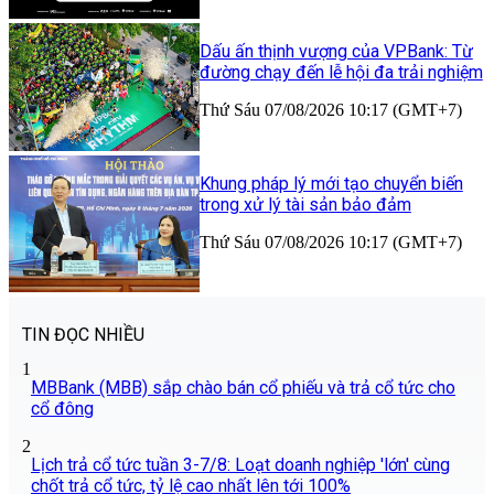
Dấu ấn thịnh vượng của VPBank: Từ
đường chạy đến lễ hội đa trải nghiệm
Thứ Sáu 07/08/2026 10:17 (GMT+7)
Khung pháp lý mới tạo chuyển biến
trong xử lý tài sản bảo đảm
Thứ Sáu 07/08/2026 10:17 (GMT+7)
TIN ĐỌC NHIỀU
1
MBBank (MBB) sắp chào bán cổ phiếu và trả cổ tức cho
cổ đông
2
Lịch trả cổ tức tuần 3-7/8: Loạt doanh nghiệp 'lớn' cùng
chốt trả cổ tức, tỷ lệ cao nhất lên tới 100%