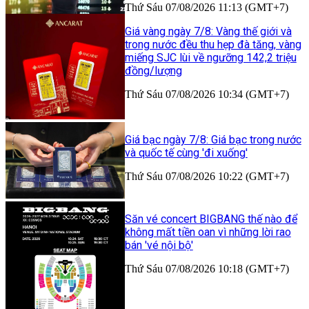
Thứ Sáu 07/08/2026 11:13 (GMT+7)
Giá vàng ngày 7/8: Vàng thế giới và
trong nước đều thu hẹp đà tăng, vàng
miếng SJC lùi về ngưỡng 142,2 triệu
đồng/lượng
Thứ Sáu 07/08/2026 10:34 (GMT+7)
Giá bạc ngày 7/8: Giá bạc trong nước
và quốc tế cùng 'đi xuống'
Thứ Sáu 07/08/2026 10:22 (GMT+7)
Săn vé concert BIGBANG thế nào để
không mất tiền oan vì những lời rao
bán 'vé nội bộ'
Thứ Sáu 07/08/2026 10:18 (GMT+7)