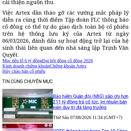
cải thiện nguồn thu.
Việc Artex dần tháo gỡ các vướng mắc pháp lý
diễn ra cùng thời điểm Tập đoàn FLC thông báo
cổ đông có thể tự do giao dịch toàn bộ cổ phiếu
trên hệ thống lưu ký của Artex từ ngày
06/03/2026, đánh dấu sự hoạt động trở lại của hệ
sinh thái liên quan đến nhà sáng lập Trịnh Văn
Quyết.
Mục tiêu lỗ 6 tỷ đồng
Đại hội đồng cổ đông 2026
Kinh doanh chứng khoán
Chứng khoán Artex
Hủy chào bán cổ phiếu
TIN CÙNG CHUYÊN MỤC
Bảo hiểm Quân đội (MIG) sắp chi hơn
211 tỷ đồng trả cổ tức, lợi nhuận bán
niên duy trì đà tăng trưởng
Thứ Sáu 07/08/2026 11:34 (GMT+7)