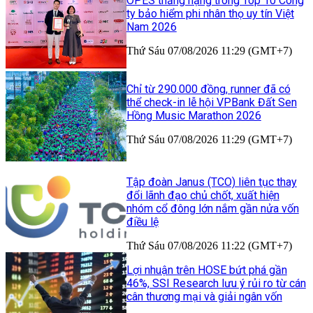
OPES thăng hạng trong Top 10 Công
ty bảo hiểm phi nhân thọ uy tín Việt
Nam 2026
Thứ Sáu 07/08/2026 11:29 (GMT+7)
Chỉ từ 290.000 đồng, runner đã có
thể check-in lễ hội VPBank Đất Sen
Hồng Music Marathon 2026
Thứ Sáu 07/08/2026 11:29 (GMT+7)
Tập đoàn Janus (TCO) liên tục thay
đổi lãnh đạo chủ chốt, xuất hiện
nhóm cổ đông lớn nắm gần nửa vốn
điều lệ
Thứ Sáu 07/08/2026 11:22 (GMT+7)
Lợi nhuận trên HOSE bứt phá gần
46%, SSI Research lưu ý rủi ro từ cán
cân thương mại và giải ngân vốn