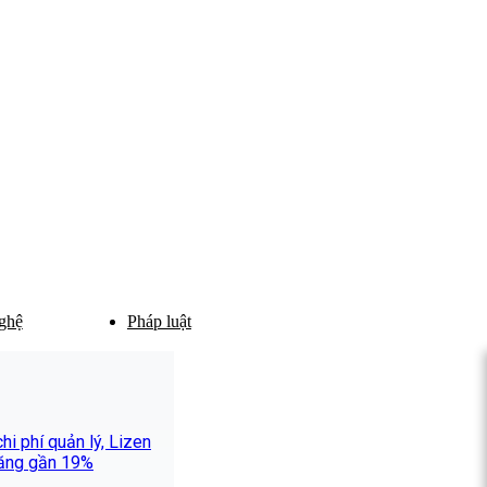
ghệ
Pháp luật
i phí quản lý, Lizen
 tăng gần 19%