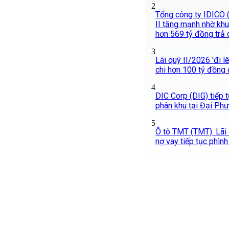
2
Tổng công ty IDICO (
II tăng mạnh nhờ khu
hơn 569 tỷ đồng trả 
3
Lãi quý II/2026 'đi l
chi hơn 100 tỷ đồng 
4
DIC Corp (DIG) tiếp 
phân khu tại Đại Ph
5
Ô tô TMT (TMT): Lãi 
nợ vay tiếp tục phình