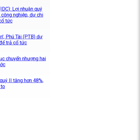
IDC): Lợi nhuận quý
 công nghiệp, dự chi
cổ tức
ên', Phú Tài (PTB) dự
để trả cổ tức
tục chuyển nhượng hai
ước
quý II tăng hơn 48%,
 to