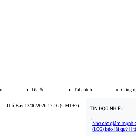
ân
Địa ốc
Tài chính
Công n
Thứ Bảy 13/06/2026 17:16 (GMT+7)
TIN ĐỌC NHIỀU
1
Nhờ cắt giảm mạnh ch
(LCG) báo lãi quý II