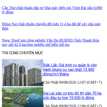
Cần Thơ chấp thuận đầu tư Nhà máy điện gió Vĩnh Hải gần 6.000
tỷ đồng
Đồng Nai chấp thuận chuyển đổi hơn 11,4 ha đất để xây nhà máy
thép
Ngọc Trạo
Cụm công nghiệp Vân Du II
UBND Tỉnh Thanh Hóa
quy mô 42,6 ha
công nghiệp chế biến chế tạo
TIN CÙNG CHUYÊN MỤC
Đắk Lắk: Giá dịch vụ quản lý vận
hành chung cư cao nhất 13.400
đồng/m²/tháng
Chủ Nhật 09/08/2026 12:07 (GMT+7)
Gia Lai sắp có khu đô thị gần 70 ha,
vốn đầu tư hơn 19.300 tỷ đồng
Chủ Nhật 09/08/2026 12:06 (GMT+7)