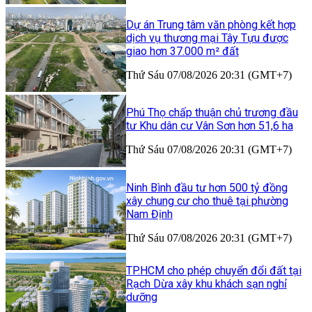
Dự án Trung tâm văn phòng kết hợp
dịch vụ thương mại Tây Tựu được
giao hơn 37.000 m² đất
Thứ Sáu 07/08/2026 20:31 (GMT+7)
Phú Thọ chấp thuận chủ trương đầu
tư Khu dân cư Vân Sơn hơn 51,6 ha
Thứ Sáu 07/08/2026 20:31 (GMT+7)
Ninh Bình đầu tư hơn 500 tỷ đồng
xây chung cư cho thuê tại phường
Nam Định
Thứ Sáu 07/08/2026 20:31 (GMT+7)
TP.HCM cho phép chuyển đổi đất tại
Rạch Dừa xây khu khách sạn nghỉ
dưỡng