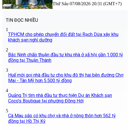
Thứ Sáu 07/08/2026 20:31 (GMT+7)
TIN ĐỌC NHIỀU
1
TP.HCM cho phép chuyển đổi đất tại Rạch Dừa xây khu
khách sạn nghỉ dưỡng
2
Bắc Ninh chấp thuận đầu tư khu nhà ở xã hội gần 1.000 tỷ
đồng tại Thuận Thành
3
Huế mời gọi nhà đầu tư cho khu đô thị hai bên đường Chợ
Mai - Tân Mỹ hơn 5.500 tỷ đồng
4
Quảng Trị tìm nhà đầu tư thực hiện Dự án Khách sạn
Coco’s Boutique tại phường Đồng Hới
5
Cà Mau sắp có khu chợ và nhà ở nông thôn hơn 562 tỷ
đồng tại Hồ Thị Kỷ