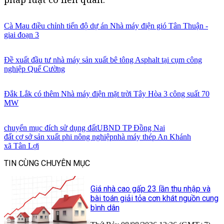
Cà Mau điều chỉnh tiến độ dự án Nhà máy điện gió Tân Thuận -
giai đoạn 3
Đề xuất đầu tư nhà máy sản xuất bê tông Asphalt tại cụm công
nghiệp Quế Cường
Đắk Lắk có thêm Nhà máy điện mặt trời Tây Hòa 3 công suất 70
MW
chuyển mục đích sử dụng đất
UBND TP Đồng Nai
đất cơ sở sản xuất phi nông nghiệp
nhà máy thép An Khánh
xã Tân Lợi
TIN CÙNG CHUYÊN MỤC
Giá nhà cao gấp 23 lần thu nhập và
bài toán giải tỏa cơn khát nguồn cung
bình dân