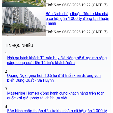
Thứ Năm 06/08/2026 19:22 (GMT+7)
Bắc Ninh chấp thuận đầu tư khu nhà
ở xã hội gần 1.000 tỷ đồng tại Thuận
Thành
Thứ Năm 06/08/2026 19:22 (GMT+7)
TIN ĐỌC NHIỀU
1
Nhà ga hành khách T1 sân bay Đà Nẵng sẽ được mở rộng,
nâng công suất lên 14 triệu khách/năm
2
Quảng Ngãi giao hơn 10,6 ha đất triển khai đường ven
biển Dung Quất - Sa Huỳnh
3
Masterise Homes đồng hành cùng khách hàng trên toàn
quốc với giải pháp tài chính ưu việt
4
Bắc Ninh chấp thuận đầu tư khu nhà ở xã hội gần 1.000 tỷ