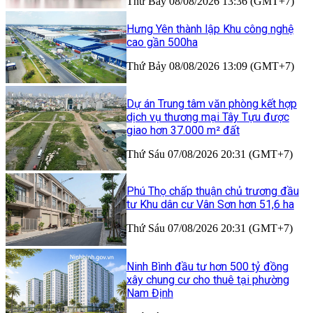
Thứ Bảy 08/08/2026 13:36 (GMT+7)
Hưng Yên thành lập Khu công nghệ
cao gần 500ha
Thứ Bảy 08/08/2026 13:09 (GMT+7)
Dự án Trung tâm văn phòng kết hợp
dịch vụ thương mại Tây Tựu được
giao hơn 37.000 m² đất
Thứ Sáu 07/08/2026 20:31 (GMT+7)
Phú Thọ chấp thuận chủ trương đầu
tư Khu dân cư Vân Sơn hơn 51,6 ha
Thứ Sáu 07/08/2026 20:31 (GMT+7)
Ninh Bình đầu tư hơn 500 tỷ đồng
xây chung cư cho thuê tại phường
Nam Định