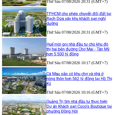
Thứ Sáu 07/08/2026 20:31 (GMT+7)
TP.HCM cho phép chuyển đổi đất tại
Rạch Dừa xây khu khách sạn nghỉ
dưỡng
Thứ Sáu 07/08/2026 20:31 (GMT+7)
Huế mời gọi nhà đầu tư cho khu đô
thị hai bên đường Chợ Mai - Tân Mỹ
hơn 5.500 tỷ đồng
Thứ Sáu 07/08/2026 10:17 (GMT+7)
Cà Mau sắp có khu chợ và nhà ở
nông thôn hơn 562 tỷ đồng tại Hồ Thị
Kỷ
Thứ Sáu 07/08/2026 10:16 (GMT+7)
Quảng Trị tìm nhà đầu tư thực hiện
Dự án Khách sạn Coco’s Boutique tại
phường Đồng Hới