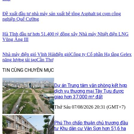
Đề xuất đầu tư nhà máy sản xuất bê tông Asphalt tại cụm công
nghiệp Quế Cường
Hà Tĩnh đầu tư hơn 51.400 tỷ đồng xây Nhà máy Nhiệt điện LNG
Vũng Áng III
Nhà máy điện gió Vĩnh Hải
điện gió
Công ty Cổ phần Hạ tầng Gelex
năng lượng tái tạo
Cần Thơ
TIN CÙNG CHUYÊN MỤC
Dự án Trung tâm văn phòng kết hợp
dịch vụ thương mại Tây Tựu được
giao hơn 37.000 m² đất
Thứ Sáu 07/08/2026 20:31 (GMT+7)
Phú Thọ chấp thuận chủ trương đầu
tư Khu dân cư Vân Sơn hơn 51,6 ha