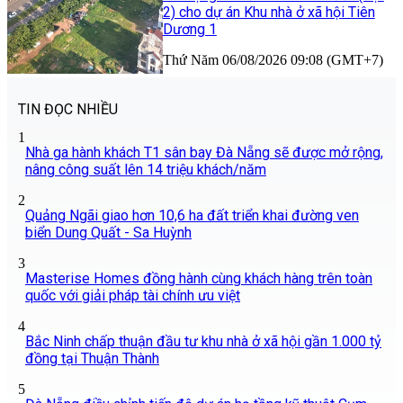
2) cho dự án Khu nhà ở xã hội Tiên
Dương 1
Thứ Năm 06/08/2026 09:08 (GMT+7)
TIN ĐỌC NHIỀU
1
Nhà ga hành khách T1 sân bay Đà Nẵng sẽ được mở rộng,
nâng công suất lên 14 triệu khách/năm
2
Quảng Ngãi giao hơn 10,6 ha đất triển khai đường ven
biển Dung Quất - Sa Huỳnh
3
Masterise Homes đồng hành cùng khách hàng trên toàn
quốc với giải pháp tài chính ưu việt
4
Bắc Ninh chấp thuận đầu tư khu nhà ở xã hội gần 1.000 tỷ
đồng tại Thuận Thành
5