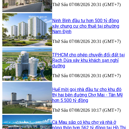
Thứ Sáu 07/08/2026 20:31 (GMT+7)
Ninh Bình đầu tư hơn 500 tỷ đồng
xây chung cư cho thuê tại phường
Nam Định
Thứ Sáu 07/08/2026 20:31 (GMT+7)
TP.HCM cho phép chuyển đổi đất tại
Rạch Dừa xây khu khách sạn nghỉ
dưỡng
Thứ Sáu 07/08/2026 20:31 (GMT+7)
Huế mời gọi nhà đầu tư cho khu đô
thị hai bên đường Chợ Mai - Tân Mỹ
hơn 5.500 tỷ đồng
Thứ Sáu 07/08/2026 10:17 (GMT+7)
Cà Mau sắp có khu chợ và nhà ở
nông thôn hơn 562 tỷ đồng tại Hồ Thị