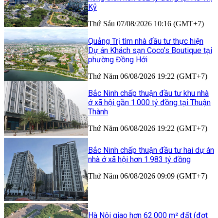
Kỷ
Thứ Sáu 07/08/2026 10:16 (GMT+7)
Quảng Trị tìm nhà đầu tư thực hiện
Dự án Khách sạn Coco’s Boutique tại
phường Đồng Hới
Thứ Năm 06/08/2026 19:22 (GMT+7)
Bắc Ninh chấp thuận đầu tư khu nhà
ở xã hội gần 1.000 tỷ đồng tại Thuận
Thành
Thứ Năm 06/08/2026 19:22 (GMT+7)
Bắc Ninh chấp thuận đầu tư hai dự án
nhà ở xã hội hơn 1.983 tỷ đồng
Thứ Năm 06/08/2026 09:09 (GMT+7)
Hà Nội giao hơn 62.000 m² đất (đợt