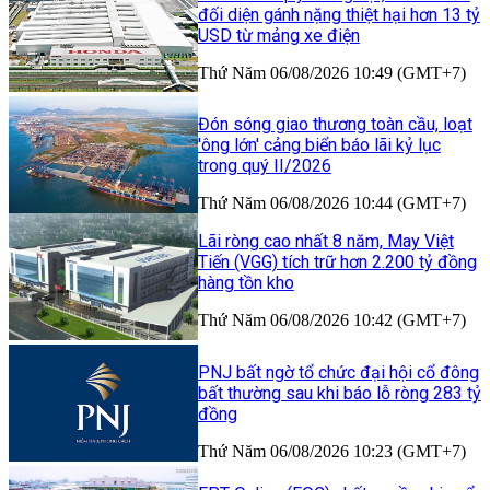
đối diện gánh nặng thiệt hại hơn 13 tỷ
USD từ mảng xe điện
Thứ Năm 06/08/2026 10:49 (GMT+7)
Đón sóng giao thương toàn cầu, loạt
'ông lớn' cảng biển báo lãi kỷ lục
trong quý II/2026
Thứ Năm 06/08/2026 10:44 (GMT+7)
Lãi ròng cao nhất 8 năm, May Việt
Tiến (VGG) tích trữ hơn 2.200 tỷ đồng
hàng tồn kho
Thứ Năm 06/08/2026 10:42 (GMT+7)
PNJ bất ngờ tổ chức đại hội cổ đông
bất thường sau khi báo lỗ ròng 283 tỷ
đồng
Thứ Năm 06/08/2026 10:23 (GMT+7)