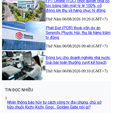
FPT Online (FOC) chốt quyền chia cổ
tức bằng tiền mặt tỷ lệ 100%, cổ
đông lớn thu về hàng chục tỷ đồng
Thứ Năm 06/08/2026 10:20 (GMT+7)
Phát Đạt (PDR) thoái vốn dự án
Serenity Phước Hải, thu lãi hàng trăm
tỷ đồng
Thứ Năm 06/08/2026 09:48 (GMT+7)
Động lực cho doanh nghiệp nhà nước:
Giải bài toán thưởng vượt kế hoạch
Thứ Năm 06/08/2026 09:10 (GMT+7)
TIN ĐỌC NHIỀU
1
Nhận thông báo hủy tư cách công ty đại chúng, chủ sở
hữu chuỗi Kichi-Kichi, Gogi... Golden Gate nói gì?