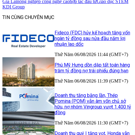
Gia Lai
nông nghiệp công nghệ cao
hợp tác đầu tư
Giáo dục STEM
KDI Group
TIN CÙNG CHUYÊN MỤC
Fideco (FDC) hủy kế hoạch tăng vốn
ngàn tỷ đồng sau nửa đầu năm lợi
nhuận lao dốc
Thứ Năm 06/08/2026 11:44 (GMT+7)
Phú Mỹ Hưng dồn dập tất toán hàng
trăm tỷ đồng nợ trái phiếu đúng hạn
Thứ Năm 06/08/2026 11:39 (GMT+7)
Doanh thu tăng bằng lần, Thép
Pomina (POM) vẫn âm vốn chủ sở
hữu, nợ nhóm Vingroup vượt 1.400 tỷ
đồng
Thứ Năm 06/08/2026 11:30 (GMT+7)
Doanh thu quý I tăng vọt, Honda vẫn