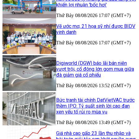
khiến lợi nhuận 'bốc hơi'
Thứ Bảy 08/08/2026 17:07 (GMT+7)
Vẽ ước mơ, 21 họa sỹ nhí được BIDV
vinh danh
Thứ Bảy 08/08/2026 17:07 (GMT+7)
Digiworld (DGW) báo lãi bán niên
vượt trội, cổ đông lớn gom mua giữa
đà giảm giá cổ phiếu
Thứ Bảy 08/08/2026 13:52 (GMT+7)
Bức tranh tài chính DatVietVAC trước
thềm IPO: Tỷ suất sinh lời cao đan
xen yếu tố rủi ro mùa vụ
Thứ Bảy 08/08/2026 13:49 (GMT+7)
Giá nhà cao gấp 23 lần thu nhập và