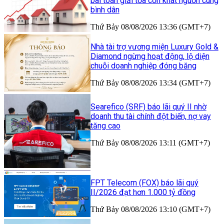
bài toán giải tỏa cơn khát nguồn cung
bình dân
Thứ Bảy 08/08/2026 13:36 (GMT+7)
Nhà tài trợ vương miện Luxury Gold &
Diamond ngừng hoạt động, lộ diện
chuỗi doanh nghiệp đóng băng
Thứ Bảy 08/08/2026 13:34 (GMT+7)
Searefico (SRF) báo lãi quý II nhờ
doanh thu tài chính đột biến, nợ vay
tăng cao
Thứ Bảy 08/08/2026 13:11 (GMT+7)
FPT Telecom (FOX) báo lãi quý
II/2026 đạt hơn 1.000 tỷ đồng
Thứ Bảy 08/08/2026 13:10 (GMT+7)