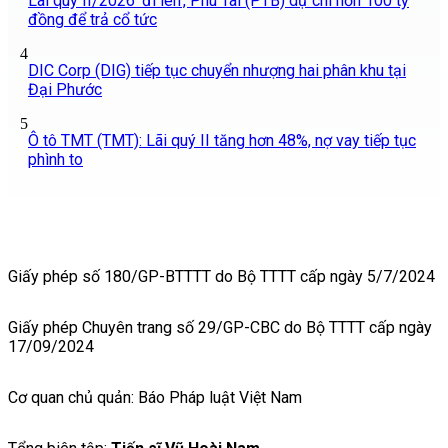
Lãi quý II/2026 'đi lên', Phú Tài (PTB) dự chi hơn 100 tỷ
đồng để trả cổ tức
4
DIC Corp (DIG) tiếp tục chuyển nhượng hai phân khu tại
Đại Phước
5
Ô tô TMT (TMT): Lãi quý II tăng hơn 48%, nợ vay tiếp tục
phình to
Giấy phép số 180/GP-BTTTT do Bộ TTTT cấp ngày 5/7/2024
Giấy phép Chuyên trang số 29/GP-CBC do Bộ TTTT cấp ngày
17/09/2024
Cơ quan chủ quản: Báo Pháp luật Việt Nam