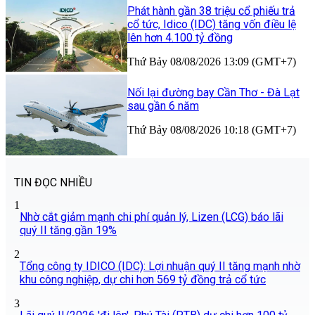
Phát hành gần 38 triệu cổ phiếu trả
cổ tức, Idico (IDC) tăng vốn điều lệ
lên hơn 4.100 tỷ đồng
Thứ Bảy 08/08/2026 13:09 (GMT+7)
Nối lại đường bay Cần Thơ - Đà Lạt
sau gần 6 năm
Thứ Bảy 08/08/2026 10:18 (GMT+7)
TIN ĐỌC NHIỀU
1
Nhờ cắt giảm mạnh chi phí quản lý, Lizen (LCG) báo lãi
quý II tăng gần 19%
2
Tổng công ty IDICO (IDC): Lợi nhuận quý II tăng mạnh nhờ
khu công nghiệp, dự chi hơn 569 tỷ đồng trả cổ tức
3