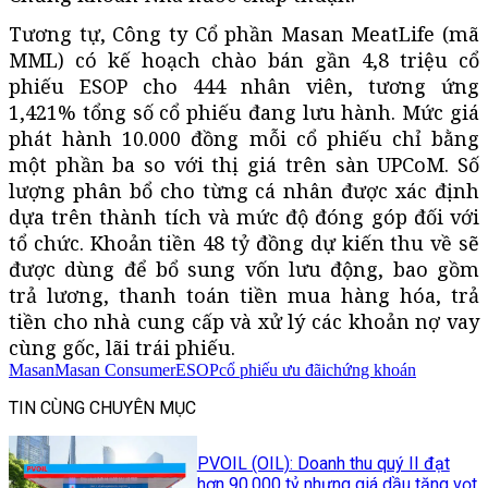
Tương tự, Công ty Cổ phần Masan MeatLife (mã
MML) có kế hoạch chào bán gần 4,8 triệu cổ
phiếu ESOP cho 444 nhân viên, tương ứng
1,421% tổng số cổ phiếu đang lưu hành. Mức giá
phát hành 10.000 đồng mỗi cổ phiếu chỉ bằng
một phần ba so với thị giá trên sàn UPCoM. Số
lượng phân bổ cho từng cá nhân được xác định
dựa trên thành tích và mức độ đóng góp đối với
tổ chức. Khoản tiền 48 tỷ đồng dự kiến thu về sẽ
được dùng để bổ sung vốn lưu động, bao gồm
trả lương, thanh toán tiền mua hàng hóa, trả
tiền cho nhà cung cấp và xử lý các khoản nợ vay
cùng gốc, lãi trái phiếu.
Masan
Masan Consumer
ESOP
cổ phiếu ưu đãi
chứng khoán
TIN CÙNG CHUYÊN MỤC
PVOIL (OIL): Doanh thu quý II đạt
hơn 90.000 tỷ nhưng giá dầu tăng vọt