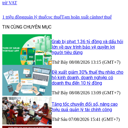
trừ VAT
1 triệu đồng
quản lý thuế
cục thuế
Tạm hoãn xuất cảnh
nợ thuế
TIN CÙNG CHUYÊN MỤC
Grab bị phạt 1,36 tỷ đồng và dấu hỏi
lớn về quy trình bảo vệ quyền lợi
người tiêu dùng
Thứ Bảy 08/08/2026 13:15 (GMT+7)
Đề xuất giảm 30% thuế thu nhập cho
hộ kinh doanh, doanh nghiệp có
doanh thu đến 10 tỷ đồng
Thứ Bảy 08/08/2026 13:09 (GMT+7)
Tăng tốc chuyển đổi số, nâng cao
hiệu quả quản lý tài chính công
Thứ Sáu 07/08/2026 15:41 (GMT+7)