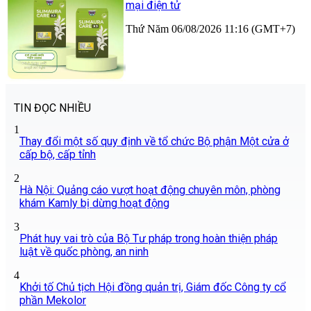
mại điện tử
Thứ Năm 06/08/2026 11:16 (GMT+7)
TIN ĐỌC NHIỀU
1
Thay đổi một số quy định về tổ chức Bộ phận Một cửa ở
cấp bộ, cấp tỉnh
2
Hà Nội: Quảng cáo vượt hoạt động chuyên môn, phòng
khám Kamly bị dừng hoạt động
3
Phát huy vai trò của Bộ Tư pháp trong hoàn thiện pháp
luật về quốc phòng, an ninh
4
Khởi tố Chủ tịch Hội đồng quản trị, Giám đốc Công ty cổ
phần Mekolor