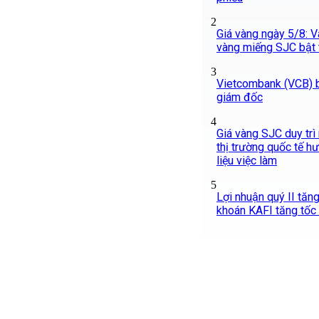
2
Giá vàng ngày 5/8: Và
vàng miếng SJC bật
3
Vietcombank (VCB) 
giám đốc
4
Giá vàng SJC duy trì
thị trường quốc tế h
liệu việc làm
5
Lợi nhuận quý II tăn
khoán KAFI tăng tốc