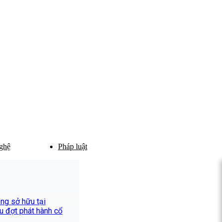
ghệ
Pháp luật
ăng sở hữu tại
u đợt phát hành cổ