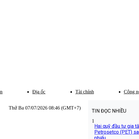
ân
Địa ốc
Tài chính
Công n
Thứ Ba 07/07/2026 08:46 (GMT+7)
TIN ĐỌC NHIỀU
1
Hai quỹ đầu tư gia t
Petrosetco (PET) sa
phiếu