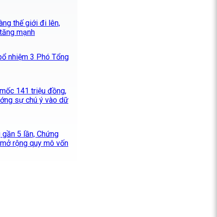
ng thế giới đi lên,
 tăng mạnh
bổ nhiệm 3 Phó Tổng
 mốc 141 triệu đồng,
ướng sự chú ý vào dữ
g gần 5 lần, Chứng
 mở rộng quy mô vốn