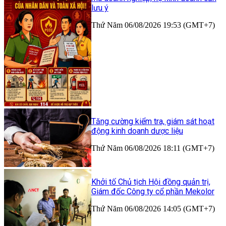
lưu ý
Thứ Năm 06/08/2026 19:53 (GMT+7)
Tăng cường kiểm tra, giám sát hoạt
động kinh doanh dược liệu
Thứ Năm 06/08/2026 18:11 (GMT+7)
Khởi tố Chủ tịch Hội đồng quản trị,
Giám đốc Công ty cổ phần Mekolor
Thứ Năm 06/08/2026 14:05 (GMT+7)