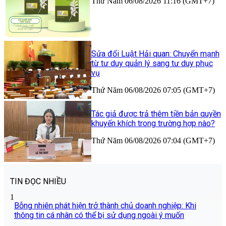
Thứ Năm 06/08/2026 11:16 (GMT+7)
Sửa đổi Luật Hải quan: Chuyển mạnh
từ tư duy quản lý sang tư duy phục
vụ
Thứ Năm 06/08/2026 07:05 (GMT+7)
Tác giả được trả thêm tiền bản quyền
khuyến khích trong trường hợp nào?
Thứ Năm 06/08/2026 07:04 (GMT+7)
TIN ĐỌC NHIỀU
1
Bỗng nhiên phát hiện trở thành chủ doanh nghiệp: Khi
thông tin cá nhân có thể bị sử dụng ngoài ý muốn