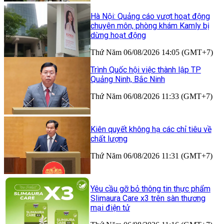
Hà Nội: Quảng cáo vượt hoạt động
chuyên môn, phòng khám Kamly bị
dừng hoạt động
Thứ Năm 06/08/2026 14:05 (GMT+7)
Trình Quốc hội việc thành lập TP
Quảng Ninh, Bắc Ninh
Thứ Năm 06/08/2026 11:33 (GMT+7)
Kiên quyết không hạ các chỉ tiêu về
chất lượng
Thứ Năm 06/08/2026 11:31 (GMT+7)
Yêu cầu gỡ bỏ thông tin thực phẩm
Slimaura Care x3 trên sàn thương
mại điện tử