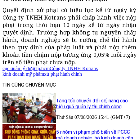
Quyết định xử phạt có hiệu lực kể từ ngày ký.
Công ty TNHH Kotrans phải chấp hành việc nộp
phạt trong thời hạn 10 ngày kể từ ngày nhận
quyết định. Trường hợp không tự nguyện chấp
hành, doanh nghiệp sẽ bị cưỡng chế thi hành
theo quy định của pháp luật và phải nộp thêm
khoản tiền chậm nộp tương ứng 0,05% mỗi ngày
trên số tiền phạt chưa nộp.
cục quản lý dược
tp.hcm
Công ty TNHH Kotrans
kinh doanh mỹ phẩm
xử phạt hành chính
TIN CÙNG CHUYÊN MỤC
Tăng tốc chuyển đổi số, nâng cao
hiệu quả quản lý tài chính công
Thứ Sáu 07/08/2026 15:41 (GMT+7)
5 nhóm vi phạm phổ biến về PCCC
mà doanh nghiệp, hộ kinh doanh cần