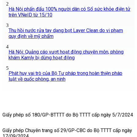
2
Hà Nội phấn đấu 100% người dân có Sổ sức khỏe điện tử
trên VNeID từ 15/10
3
Thu hồi nước rửa tay dạng bọt Layer Clean do vi phạm
quy định về mỹ phẩm
4
Hà Nội: Quảng cáo vượt hoạt động chuyên môn, phòng
khám Kamly bị dừng hoạt động
5
Phát huy vai trò của Bộ Tư pháp trong hoàn thiện pháp
luật về quốc phòng, an ninh
Giấy phép số 180/GP-BTTTT do Bộ TTTT cấp ngày 5/7/2024
Giấy phép Chuyên trang số 29/GP-CBC do Bộ TTTT cấp ngày
17/09/2024