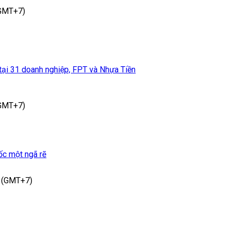
(GMT+7)
 tại 31 doanh nghiệp, FPT và Nhựa Tiền
(GMT+7)
 ốc một ngã rẽ
 (GMT+7)