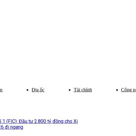
ân
Địa ốc
Tài chính
Công n
1 (FIC): Đầu tư 2.800 tỷ đồng cho Xi
26 đi ngang