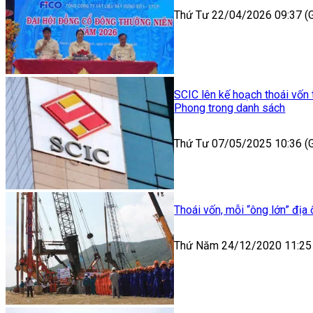
Thứ Tư 22/04/2026 09:37 
SCIC lên kế hoạch thoái vốn
Phong trong danh sách
Thứ Tư 07/05/2025 10:36 
Thoái vốn, mỗi “ông lớn” địa
Thứ Năm 24/12/2020 11:25