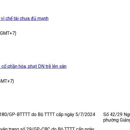
 vì chế tài chưa đủ mạnh
 (GMT+7)
 cổ phần hóa, phạt DN trễ lên sàn
(GMT+7)
 180/GP-BTTTT do Bộ TTTT cấp ngày 5/7/2024
Số 42/29 Ngu
phường Giảng
uyên trang số 29/GP-CBC do Bộ TTTT cấp ngày