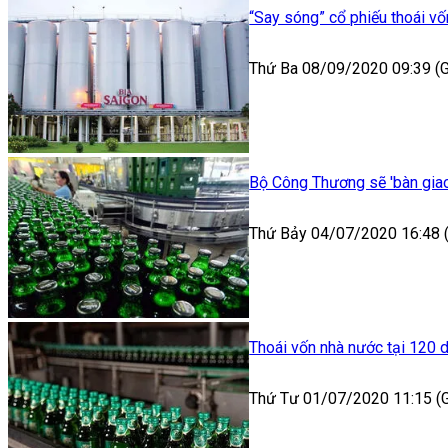
“Say sóng” cổ phiếu thoái vố
Thứ Ba 08/09/2020 09:39 
Bộ Công Thương sẽ 'bàn giao
Thứ Bảy 04/07/2020 16:48
Thoái vốn nhà nước tại 120 
Thứ Tư 01/07/2020 11:15 