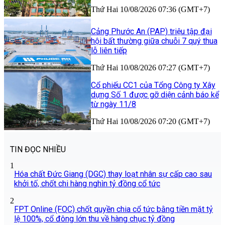
Thứ Hai 10/08/2026 07:36 (GMT+7)
Cảng Phước An (PAP) triệu tập đại
hội bất thường giữa chuỗi 7 quý thua
lỗ liên tiếp
Thứ Hai 10/08/2026 07:27 (GMT+7)
Cổ phiếu CC1 của Tổng Công ty Xây
dựng Số 1 được gỡ diện cảnh báo kể
từ ngày 11/8
Thứ Hai 10/08/2026 07:20 (GMT+7)
TIN ĐỌC NHIỀU
1
Hóa chất Đức Giang (DGC) thay loạt nhân sự cấp cao sau
khởi tố, chốt chi hàng nghìn tỷ đồng cổ tức
2
FPT Online (FOC) chốt quyền chia cổ tức bằng tiền mặt tỷ
lệ 100%, cổ đông lớn thu về hàng chục tỷ đồng