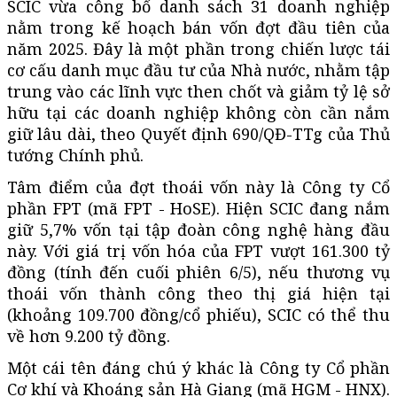
SCIC vừa công bố danh sách 31 doanh nghiệp
nằm trong kế hoạch bán vốn đợt đầu tiên của
năm 2025. Đây là một phần trong chiến lược tái
cơ cấu danh mục đầu tư của Nhà nước, nhằm tập
trung vào các lĩnh vực then chốt và giảm tỷ lệ sở
hữu tại các doanh nghiệp không còn cần nắm
giữ lâu dài, theo Quyết định 690/QĐ-TTg của Thủ
tướng Chính phủ.
Tâm điểm của đợt thoái vốn này là Công ty Cổ
phần FPT (mã FPT - HoSE). Hiện SCIC đang nắm
giữ 5,7% vốn tại tập đoàn công nghệ hàng đầu
này. Với giá trị vốn hóa của FPT vượt 161.300 tỷ
đồng (tính đến cuối phiên 6/5), nếu thương vụ
thoái vốn thành công theo thị giá hiện tại
(khoảng 109.700 đồng/cổ phiếu), SCIC có thể thu
về hơn 9.200 tỷ đồng.
Một cái tên đáng chú ý khác là Công ty Cổ phần
Cơ khí và Khoáng sản Hà Giang (mã HGM - HNX).