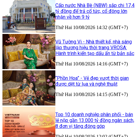
Cấp nước Nhà Bè (NBW) sắp chi 17,4
tỷ đồng để trả cổ tức, cổ đông lớn
nhận về hơn 9 tỷ
Thứ Hai 10/08/2026 14:32 (GMT+7)
Vũ Tường Vi - Nhà thiết kế, nhà sáng
lập thương hiệu thời trang VROSA:
Hành trình kiến tạo dấu ấn từ bản sắc
Thứ Hai 10/08/2026 14:16 (GMT+7)
“Phồn Hoa” - Vẻ đẹp vượt thời gian
được dệt từ lụa và nghệ thuật
Thứ Hai 10/08/2026 14:15 (GMT+7)
Top 10 doanh nghiệp phân phối - bán
lẻ nộp gần 13.000 tỷ đồng ngân sách,
8 đơn vị tăng đóng góp
Thứ Hai 10/08/2026 12:02 (GMT+7)