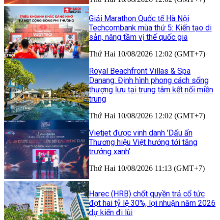
Giải Marathon Quốc tế Hà Nội
Techcombank mùa thứ 5: Kiến tạo di
sản, nâng tầm vị thế quốc gia
Thứ Hai 10/08/2026 12:02 (GMT+7)
Royal Beachfront Villas & Spa
Danang: Định hình phong cách sống
thượng lưu tại trung tâm kết nối miền
trung
Thứ Hai 10/08/2026 12:02 (GMT+7)
Vietjet được vinh danh 'Dấu ấn
Thương hiệu Việt hướng tới tăng
trưởng xanh'
Thứ Hai 10/08/2026 11:13 (GMT+7)
Harec (HRB) chốt quyền trả cổ tức
đợt hai tỷ lệ 30%, lợi nhuận năm 2026
dự kiến đi lùi