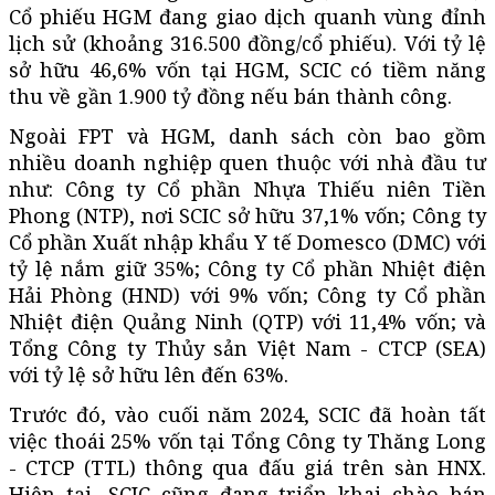
Cổ phiếu HGM đang giao dịch quanh vùng đỉnh
lịch sử (khoảng 316.500 đồng/cổ phiếu). Với tỷ lệ
sở hữu 46,6% vốn tại HGM, SCIC có tiềm năng
thu về gần 1.900 tỷ đồng nếu bán thành công.
Ngoài FPT và HGM, danh sách còn bao gồm
nhiều doanh nghiệp quen thuộc với nhà đầu tư
như: Công ty Cổ phần Nhựa Thiếu niên Tiền
Phong (NTP), nơi SCIC sở hữu 37,1% vốn; Công ty
Cổ phần Xuất nhập khẩu Y tế Domesco (DMC) với
tỷ lệ nắm giữ 35%; Công ty Cổ phần Nhiệt điện
Hải Phòng (HND) với 9% vốn; Công ty Cổ phần
Nhiệt điện Quảng Ninh (QTP) với 11,4% vốn; và
Tổng Công ty Thủy sản Việt Nam - CTCP (SEA)
với tỷ lệ sở hữu lên đến 63%.
Trước đó, vào cuối năm 2024, SCIC đã hoàn tất
việc thoái 25% vốn tại Tổng Công ty Thăng Long
- CTCP (TTL) thông qua đấu giá trên sàn HNX.
Hiện tại, SCIC cũng đang triển khai chào bán