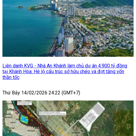
Liên danh KVG - Nhà An Khánh làm chủ dự án 4.900 tỷ đồng
tại Khánh Hòa: Hé lộ cấu trúc sở hữu chéo và đợt tăng vốn
thần tốc
Thứ Bảy 14/02/2026 24:22 (GMT+7)