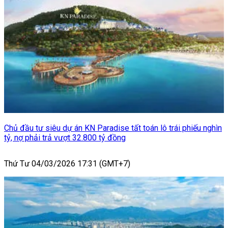
Chủ đầu tư siêu dự án KN Paradise tất toán lô trái phiếu nghìn
tỷ, nợ phải trả vượt 32.800 tỷ đồng
Thứ Tư 04/03/2026 17:31 (GMT+7)