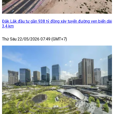
Đắk Lắk đầu tư gần 938 tỷ đồng xây tuyến đường ven biển dài
3,4 km
Thứ Sáu 22/05/2026 07:49 (GMT+7)