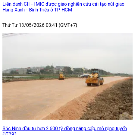
Liên danh CII - IMIC được giao nghiên cứu cải tạo nút giao
Hàng Xanh - Bình Triệu ở TP HCM
Thứ Tư 13/05/2026 03:41 (GMT+7)
Bắc Ninh đầu tư hơn 2.600 tỷ đồng nâng cấp, mở rộng tuyến
ĐT.293