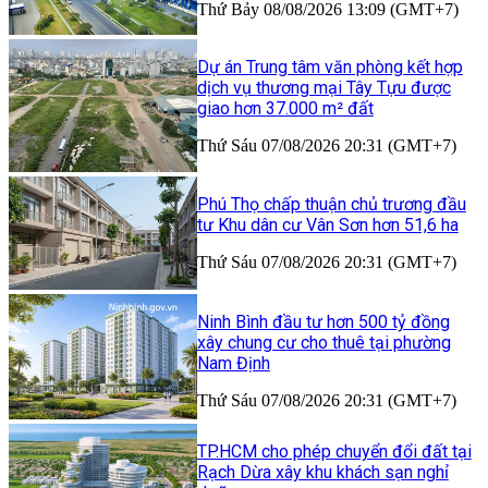
Thứ Bảy 08/08/2026 13:09 (GMT+7)
Dự án Trung tâm văn phòng kết hợp
dịch vụ thương mại Tây Tựu được
giao hơn 37.000 m² đất
Thứ Sáu 07/08/2026 20:31 (GMT+7)
Phú Thọ chấp thuận chủ trương đầu
tư Khu dân cư Vân Sơn hơn 51,6 ha
Thứ Sáu 07/08/2026 20:31 (GMT+7)
Ninh Bình đầu tư hơn 500 tỷ đồng
xây chung cư cho thuê tại phường
Nam Định
Thứ Sáu 07/08/2026 20:31 (GMT+7)
TP.HCM cho phép chuyển đổi đất tại
Rạch Dừa xây khu khách sạn nghỉ