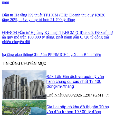
năm
Đầu tư Hạ tầng Kỹ thuật TP.HCM (CII): Doanh thu quý I/2026
tăng 20%, nợ vay duy trì hơn 21.700 tỷ đồng
ĐHĐCĐ Đầu tư Hạ tầng Kỹ thuật TP.HCM (CII) 2026: Đề xuất dự
án quy mô trên 100.000 tỷ đồng, phát hành gần 6.720 tỷ đồng trái
phiếu chuyển đổi
hạ tầng giao thông
CII
dự án PPP
IMIC
Hàng Xanh Bình Triệu
TIN CÙNG CHUYÊN MỤC
Đắk Lắk: Giá dịch vụ quản lý vận
hành chung cư cao nhất 13.400
đồng/m²/tháng
Chủ Nhật 09/08/2026 12:07 (GMT+7)
Gia Lai sắp có khu đô thị gần 70 ha,
vốn đầu tư hơn 19.300 tỷ đồng