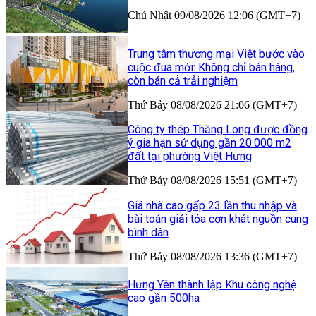
Chủ Nhật 09/08/2026 12:06 (GMT+7)
Trung tâm thương mại Việt bước vào
cuộc đua mới: Không chỉ bán hàng,
còn bán cả trải nghiệm
Thứ Bảy 08/08/2026 21:06 (GMT+7)
Công ty thép Thăng Long được đồng
ý gia hạn sử dụng gần 20.000 m2
đất tại phường Việt Hưng
Thứ Bảy 08/08/2026 15:51 (GMT+7)
Giá nhà cao gấp 23 lần thu nhập và
bài toán giải tỏa cơn khát nguồn cung
bình dân
Thứ Bảy 08/08/2026 13:36 (GMT+7)
Hưng Yên thành lập Khu công nghệ
cao gần 500ha