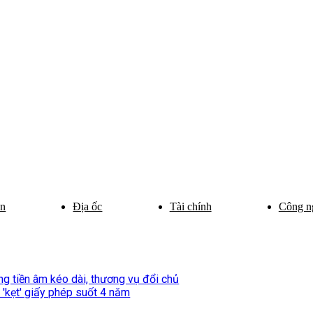
ân
Địa ốc
Tài chính
Công n
òng tiền âm kéo dài, thương vụ đổi chủ
'kẹt' giấy phép suốt 4 năm