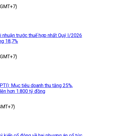
 (GMT+7)
i nhuận trước thuế hợp nhất Quý I/2026
ởng 18,7%
 (GMT+7)
TI): Mục tiêu doanh thu tăng 25%,
 lên hơn 1.800 tỷ đồng
(GMT+7)
ý kiến cổ đông về hai phương án cổ tức,