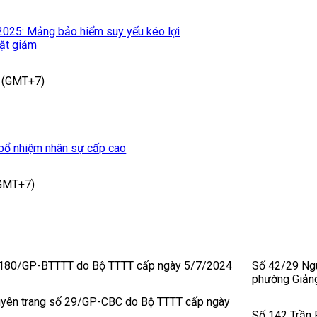
2025: Mảng bảo hiểm suy yếu kéo lợi
mặt giảm
 (GMT+7)
 bổ nhiệm nhân sự cấp cao
(GMT+7)
 180/GP-BTTTT do Bộ TTTT cấp ngày 5/7/2024
Số 42/29 Ngu
phường Giảng
uyên trang số 29/GP-CBC do Bộ TTTT cấp ngày
Số 142 Trần 