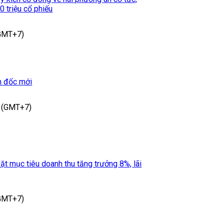
0 triệu cổ phiếu
(GMT+7)
m đốc mới
 (GMT+7)
t mục tiêu doanh thu tăng trưởng 8%, lãi
(GMT+7)