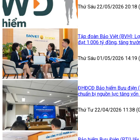
Thứ Sáu 22/05/2026 20:18
Tập đoàn Bảo Việt (BVH): Lợ
đạt 1.006 tỷ đồng, tăng trư
Thứ Sáu 01/05/2026 14:19
ĐHĐCĐ Bảo hiểm Bưu điện (P
chuẩn bị nguồn lực tăng vốn
Thứ Tư 22/04/2026 11:38 
Bảo hiểm Bưu Điện (PTI) lấy 