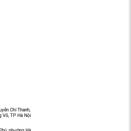
yễn Chí Thanh,
 Võ, TP Hà Nội
Phú, phường Hà