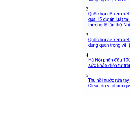
2
Quốc hội sẽ xem xét 
qua 15 dự án luật tạ
thường lệ lần thứ Nh
3
Quốc hội sẽ xem xét,
dung quan trọng về 
4
Hà Nội phấn đấu 10
sức khỏe điện tử tr
5
Thu hồi nước rửa tay
Clean do vi phạm qu