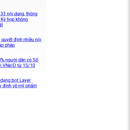
33 nội dung, thông
i Kỳ họp không
ất
 quyết định nhiều nội
lập pháp
0% người dân có Sổ
ên VNeID từ 15/10
 dạng bọt Layer
y định về mỹ phẩm