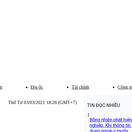
ân
Địa ốc
Tài chính
Công n
Thứ Tư 03/03/2021 18:26 (GMT+7)
TIN ĐỌC NHIỀU
1
Bỗng nhiên phát hiện
nghiệp: Khi thông tin
dụng ngoài ý muốn