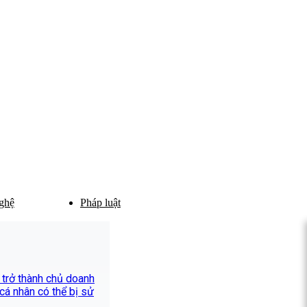
ghệ
Pháp luật
 trở thành chủ doanh
 cá nhân có thể bị sử