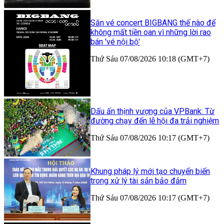
Săn vé concert BIGBANG thế nào để
không mất tiền oan vì những lời rao
bán 'vé nội bộ'
Thứ Sáu 07/08/2026 10:18 (GMT+7)
Dấu ấn thịnh vượng của VPBank: Từ
đường chạy đến lễ hội đa trải nghiệm
Thứ Sáu 07/08/2026 10:17 (GMT+7)
Khung pháp lý mới tạo chuyển biến
trong xử lý tài sản bảo đảm
Thứ Sáu 07/08/2026 10:17 (GMT+7)