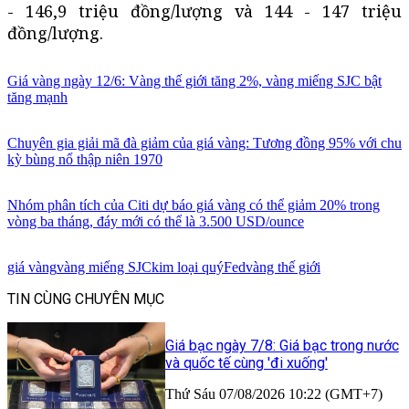
- 146,9 triệu đồng/lượng và 144 - 147 triệu
đồng/lượng.
Giá vàng ngày 12/6: Vàng thế giới tăng 2%, vàng miếng SJC bật
tăng mạnh
Chuyên gia giải mã đà giảm của giá vàng: Tương đồng 95% với chu
kỳ bùng nổ thập niên 1970
Nhóm phân tích của Citi dự báo giá vàng có thể giảm 20% trong
vòng ba tháng, đáy mới có thể là 3.500 USD/ounce
giá vàng
vàng miếng SJC
kim loại quý
Fed
vàng thế giới
TIN CÙNG CHUYÊN MỤC
Giá bạc ngày 7/8: Giá bạc trong nước
và quốc tế cùng 'đi xuống'
Thứ Sáu 07/08/2026 10:22 (GMT+7)