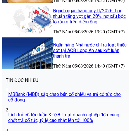
Thứ Năm 06/08/2026 19:22 (GMT+7)
Ngành ngân hàng quý II/2026: Lợi
nhuận tăng vọt gần 28%, nợ xấu bộc
lộ rủi ro trên diện rộng
Thứ Năm 06/08/2026 19:20 (GMT+7)
Ngân hàng Nhà nước chỉ ra loạt thiếu
sót tại ACB Long An sau kết luận
thanh tra
Thứ Năm 06/08/2026 14:49 (GMT+7)
TIN ĐỌC NHIỀU
1
MBBank (MBB) sắp chào bán cổ phiếu và trả cổ tức cho
cổ đông
2
Lịch trả cổ tức tuần 3-7/8: Loạt doanh nghiệp 'lớn' cùng
chốt trả cổ tức, tỷ lệ cao nhất lên tới 100%
3