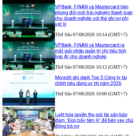
VPBank, FINAN và Mastercard tiên
phong đổi mới trải nghiệm thanh toán
cho doanh nghiệp với thẻ ghi nợ phi
vật lý
Thứ Sáu 07/08/2026 10:14 (GMT+7)
VPBank, FINAN và Mastercard ra
mắt giải pháp quản trị chi tiêu tích
hợp AI cho doanh nghiệp
Thứ Sáu 07/08/2026 10:12 (GMT+7)
Mcredit ghi danh Top 5 Công ty tài
chính tiêu dùng uy tín năm 2026
Thứ Sáu 07/08/2026 10:00 (GMT+7)
Luật hóa quyền thu giữ tài sản bảo
đảm: 'Đòn bẩy tâm lý' để bên vay chủ
động trả nợ