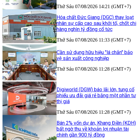
Thứ Sáu 07/08/2026 14:21 (GMT+7)
Hóa chất Đức Giang (DGC) thay loạt
nhân sự cấp cao sau khởi tố, chốt chi
hàng nghìn tỷ đồng cổ tức
Thứ Sáu 07/08/2026 11:33 (GMT+7)
Cần sử dụng hữu hiệu "lá chắn" bảo
vệ sản xuất công nghiệp
Thứ Sáu 07/08/2026 11:28 (GMT+7)
Digiworld (DGW) báo lãi lớn, tung cổ
phiếu ưu đãi giá rẻ bằng một phần tư
thị giá
Thứ Sáu 07/08/2026 11:28 (GMT+7)
Bán 2% vốn dự án, Khang Điền (KDH)
bất ngờ thu về khoản lợi nhuận tài
chính gần 900 tỷ đồng