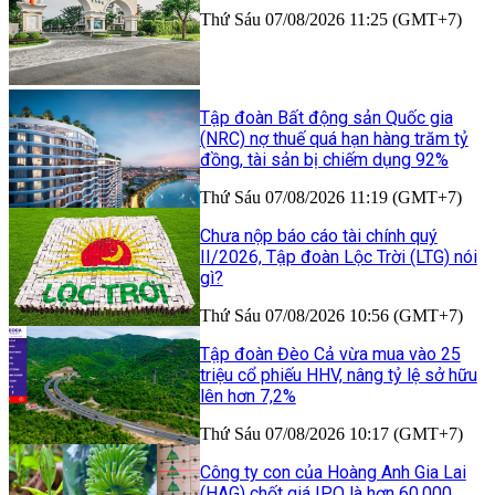
Thứ Sáu 07/08/2026 11:25 (GMT+7)
Tập đoàn Bất động sản Quốc gia
(NRC) nợ thuế quá hạn hàng trăm tỷ
đồng, tài sản bị chiếm dụng 92%
Thứ Sáu 07/08/2026 11:19 (GMT+7)
Chưa nộp báo cáo tài chính quý
II/2026, Tập đoàn Lộc Trời (LTG) nói
gì?
Thứ Sáu 07/08/2026 10:56 (GMT+7)
Tập đoàn Đèo Cả vừa mua vào 25
triệu cổ phiếu HHV, nâng tỷ lệ sở hữu
lên hơn 7,2%
Thứ Sáu 07/08/2026 10:17 (GMT+7)
Công ty con của Hoàng Anh Gia Lai
(HAG) chốt giá IPO là hơn 60.000