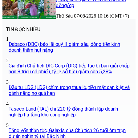
đồng/cp
Thứ Sáu 07/08/2026 10:16 (GMT+7)
TIN ĐỌC NHIỀU
1
Dabaco (DBC) báo lãi quý II giảm sâu, dòng tiền kinh
doanh thâm hụt nặng
2
Gia đình Chủ tịch DIC Corp (DIG) tiếp tục bị bán giải chấp
hơn 8 triệu cổ phiếu, tỷ lệ sở hữu giảm còn 5,28%
3
Đầu tư LDG (LDG) chìm trong thua lỗ, tiền mặt cạn kiệt và
gánh nặng nợ quá hạn
4
Taseco Land (TAL) chi 220 tỷ đồng thành lập doanh
nghiệp hạ tầng khu công nghiệp
5
Tăng vốn thần tốc, Galaxis của Chủ tịch 26 tuổi ôm trọn
dự án nghìn tỷ tại Bắc Ninh