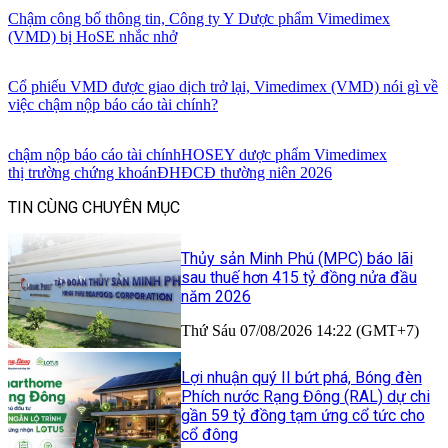
Chậm công bố thông tin, Công ty Y Dược phẩm Vimedimex
(VMD) bị HoSE nhắc nhở
Cổ phiếu VMD được giao dịch trở lại, Vimedimex (VMD) nói gì về
việc chậm nộp báo cáo tài chính?
chậm nộp báo cáo tài chính
HOSE
Y dược phẩm Vimedimex
thị trường chứng khoán
ĐHĐCĐ thường niên 2026
TIN CÙNG CHUYÊN MỤC
Thủy sản Minh Phú (MPC) báo lãi
sau thuế hơn 415 tỷ đồng nửa đầu
năm 2026
Thứ Sáu 07/08/2026 14:22 (GMT+7)
Lợi nhuận quý II bứt phá, Bóng đèn
Phích nước Rạng Đông (RAL) dự chi
gần 59 tỷ đồng tạm ứng cổ tức cho
cổ đông