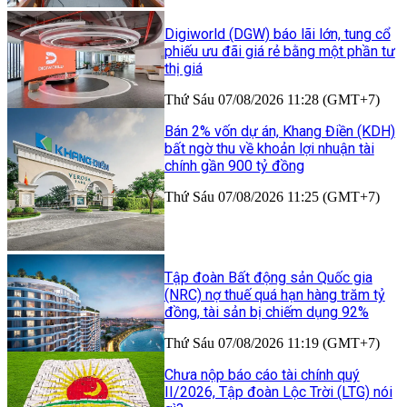
Digiworld (DGW) báo lãi lớn, tung cổ
phiếu ưu đãi giá rẻ bằng một phần tư
thị giá
Thứ Sáu 07/08/2026 11:28 (GMT+7)
Bán 2% vốn dự án, Khang Điền (KDH)
bất ngờ thu về khoản lợi nhuận tài
chính gần 900 tỷ đồng
Thứ Sáu 07/08/2026 11:25 (GMT+7)
Tập đoàn Bất động sản Quốc gia
(NRC) nợ thuế quá hạn hàng trăm tỷ
đồng, tài sản bị chiếm dụng 92%
Thứ Sáu 07/08/2026 11:19 (GMT+7)
Chưa nộp báo cáo tài chính quý
II/2026, Tập đoàn Lộc Trời (LTG) nói