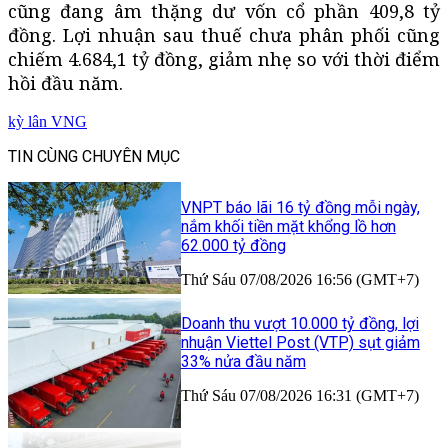
cũng đang âm thặng dư vốn cổ phần 409,8 tỷ
đồng. Lợi nhuận sau thuế chưa phân phối cũng
chiếm 4.684,1 tỷ đồng, giảm nhẹ so với thời điểm
hồi đầu năm.
kỳ lân VNG
TIN CÙNG CHUYÊN MỤC
VNPT báo lãi 16 tỷ đồng mỗi ngày,
nắm khối tiền mặt khổng lồ hơn
62.000 tỷ đồng
Thứ Sáu 07/08/2026 16:56 (GMT+7)
Doanh thu vượt 10.000 tỷ đồng, lợi
nhuận Viettel Post (VTP) sụt giảm
33% nửa đầu năm
Thứ Sáu 07/08/2026 16:31 (GMT+7)