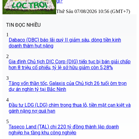
gì?
Thứ Sáu 07/08/2026 10:56 (GMT+7)
TIN ĐỌC NHIỀU
1
Dabaco (DBC) báo lãi quý II giảm sâu, dòng tiền kinh
doanh thâm hụt nặng
2
Gia đình Chủ tịch DIC Corp (DIG) tiếp tục bị bán giải chấp
hơn 8 triệu cổ phiếu, tỷ lệ sở hữu giảm còn 5,28%
3
Tăng vốn thần tốc, Galaxis của Chủ tịch 26 tuổi ôm trọn
dự án nghìn tỷ tại Bắc Ninh
4
Đầu tư LDG (LDG) chìm trong thua lỗ, tiền mặt cạn kiệt và
gánh nặng nợ quá hạn
5
Taseco Land (TAL) chi 220 tỷ đồng thành lập doanh
nghiệp hạ tầng khu công nghiệp