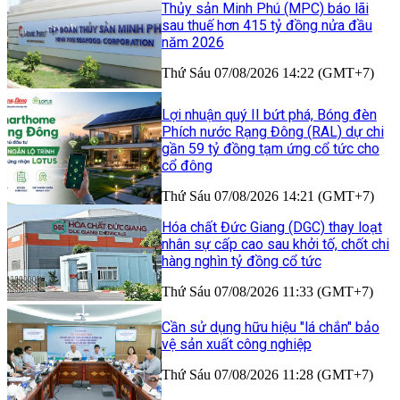
Thủy sản Minh Phú (MPC) báo lãi
sau thuế hơn 415 tỷ đồng nửa đầu
năm 2026
Thứ Sáu 07/08/2026 14:22 (GMT+7)
Lợi nhuận quý II bứt phá, Bóng đèn
Phích nước Rạng Đông (RAL) dự chi
gần 59 tỷ đồng tạm ứng cổ tức cho
cổ đông
Thứ Sáu 07/08/2026 14:21 (GMT+7)
Hóa chất Đức Giang (DGC) thay loạt
nhân sự cấp cao sau khởi tố, chốt chi
hàng nghìn tỷ đồng cổ tức
Thứ Sáu 07/08/2026 11:33 (GMT+7)
Cần sử dụng hữu hiệu "lá chắn" bảo
vệ sản xuất công nghiệp
Thứ Sáu 07/08/2026 11:28 (GMT+7)