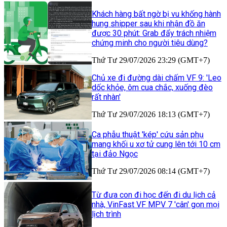
Khách hàng bất ngờ bị vu khống hành
hung shipper sau khi nhận đồ ăn
được 30 phút: Grab đẩy trách nhiệm
chứng minh cho người tiêu dùng?
Thứ Tư 29/07/2026 23:29 (GMT+7)
Chủ xe đi đường dài chấm VF 9: 'Leo
dốc khỏe, ôm cua chắc, xuống đèo
rất nhàn'
Thứ Tư 29/07/2026 18:13 (GMT+7)
Ca phẫu thuật 'kép' cứu sản phụ
mang khối u xơ tử cung lên tới 10 cm
tại đảo Ngọc
Thứ Tư 29/07/2026 08:14 (GMT+7)
Từ đưa con đi học đến đi du lịch cả
nhà, VinFast VF MPV 7 'cân' gọn mọi
lịch trình