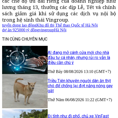
các chế độ ưu đãi riêng của doanh nghiệp như
lương tháng 13, thưởng các dịp Lễ, Tết và chính
sách giảm giá khi sử dụng các dịch vụ nội bộ
trong hệ sinh thái Vingroup.
tuyển dụng lao động
Khu đô thị Thể thao Quốc tế Hà Nội
dự án 925000 tỷ đồng
vingroup
Hà Nội
TIN CÙNG CHUYÊN MỤC
AI đang mở cánh cửa mới cho nhà
đầu tư cá nhân, nhưng rủi ro vẫn là
điều cần chú ý
Thứ Bảy 08/08/2026 13:10 (GMT+7)
Triều Tiên khuyên người dân ăn thịt
chó để chống lại đợt nắng nóng gay
gắt
Thứ Năm 06/08/2026 11:22 (GMT+7)
Đi tỉnh như đi phố, chủ xe VinFast