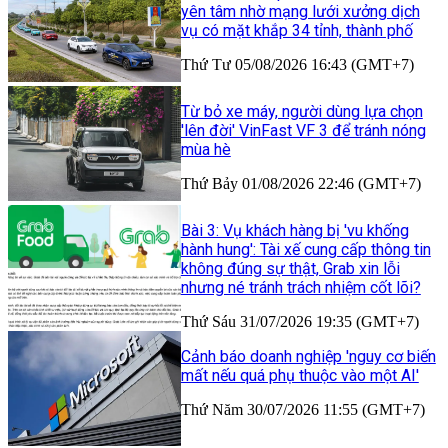
yên tâm nhờ mạng lưới xưởng dịch
vụ có mặt khắp 34 tỉnh, thành phố
Thứ Tư 05/08/2026 16:43 (GMT+7)
Từ bỏ xe máy, người dùng lựa chọn
'lên đời' VinFast VF 3 để tránh nóng
mùa hè
Thứ Bảy 01/08/2026 22:46 (GMT+7)
Bài 3: Vụ khách hàng bị 'vu khống
hành hung': Tài xế cung cấp thông tin
không đúng sự thật, Grab xin lỗi
nhưng né tránh trách nhiệm cốt lõi?
Thứ Sáu 31/07/2026 19:35 (GMT+7)
Cảnh báo doanh nghiệp 'nguy cơ biến
mất nếu quá phụ thuộc vào một AI'
Thứ Năm 30/07/2026 11:55 (GMT+7)