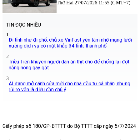
Thứ Hai 27/07/2026 11:55 (GMT+7)
TIN ĐỌC NHIỀU
1
Đi tỉnh như đi phố, chủ xe VinFast yên tâm nhờ mạng lưới
xưởng dịch vụ có mặt khắp 34 tỉnh, thành phố
2
Triều Tiên khuyên người dân ăn thịt chó để chống lại đợt
nắng nóng gay gắt
3
AI đang mở cánh cửa mới cho nhà đầu tư cá nhân, nhưng
rủi ro vẫn là điều cần chú ý
Giấy phép số 180/GP-BTTTT do Bộ TTTT cấp ngày 5/7/2024