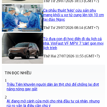
Thứ Tư 29/07/2026 18:13 (GMT+7)
Ca phẫu thuật 'kép' cứu sản phụ
mang khối u xơ tử cung lên tới 10 cm
tại đảo Ngọc
Thứ Tư 29/07/2026 08:14 (GMT+7)
Từ đưa con đi học đến đi du lịch cả
nhà, VinFast VF MPV 7 'cân' gọn mọi
lịch trình
Thứ Hai 27/07/2026 11:55 (GMT+7)
TIN ĐỌC NHIỀU
1
Triều Tiên khuyên người dân ăn thịt chó để chống lại đợt
nắng nóng gay gắt
2
AI đang mở cánh cửa mới cho nhà đầu tư cá nhân, nhưng
rủi ro vẫn là điều cần chú ý