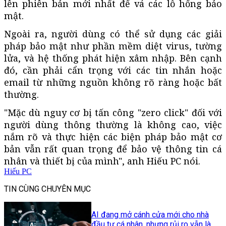
lên phiên bản mới nhất để vá các lỗ hổng bảo
mật.
Ngoài ra, người dùng có thể sử dụng các giải
pháp bảo mật như phần mềm diệt virus, tường
lửa, và hệ thống phát hiện xâm nhập. Bên cạnh
đó, cần phải cẩn trọng với các tin nhắn hoặc
email từ những nguồn không rõ ràng hoặc bất
thường.
"Mặc dù nguy cơ bị tấn công "zero click" đối với
người dùng thông thường là không cao, việc
nắm rõ và thực hiện các biện pháp bảo mật cơ
bản vẫn rất quan trọng để bảo vệ thông tin cá
nhân và thiết bị của mình", anh Hiếu PC nói.
Hiếu PC
TIN CÙNG CHUYÊN MỤC
AI đang mở cánh cửa mới cho nhà
đầu tư cá nhân, nhưng rủi ro vẫn là