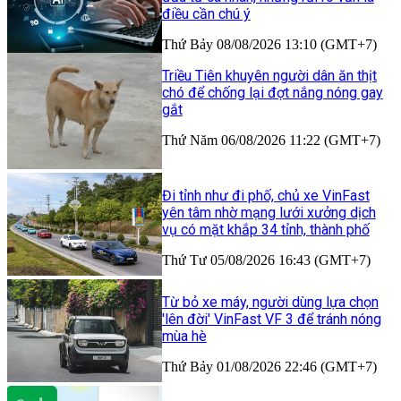
điều cần chú ý
Thứ Bảy 08/08/2026 13:10 (GMT+7)
Triều Tiên khuyên người dân ăn thịt
chó để chống lại đợt nắng nóng gay
gắt
Thứ Năm 06/08/2026 11:22 (GMT+7)
Đi tỉnh như đi phố, chủ xe VinFast
yên tâm nhờ mạng lưới xưởng dịch
vụ có mặt khắp 34 tỉnh, thành phố
Thứ Tư 05/08/2026 16:43 (GMT+7)
Từ bỏ xe máy, người dùng lựa chọn
'lên đời' VinFast VF 3 để tránh nóng
mùa hè
Thứ Bảy 01/08/2026 22:46 (GMT+7)