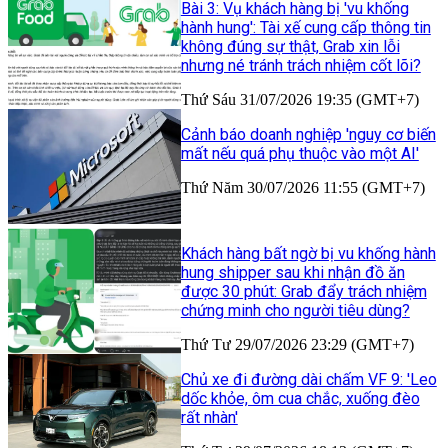
Bài 3: Vụ khách hàng bị 'vu khống
hành hung': Tài xế cung cấp thông tin
không đúng sự thật, Grab xin lỗi
nhưng né tránh trách nhiệm cốt lõi?
Thứ Sáu 31/07/2026 19:35 (GMT+7)
Cảnh báo doanh nghiệp 'nguy cơ biến
mất nếu quá phụ thuộc vào một AI'
Thứ Năm 30/07/2026 11:55 (GMT+7)
Khách hàng bất ngờ bị vu khống hành
hung shipper sau khi nhận đồ ăn
được 30 phút: Grab đẩy trách nhiệm
chứng minh cho người tiêu dùng?
Thứ Tư 29/07/2026 23:29 (GMT+7)
Chủ xe đi đường dài chấm VF 9: 'Leo
dốc khỏe, ôm cua chắc, xuống đèo
rất nhàn'