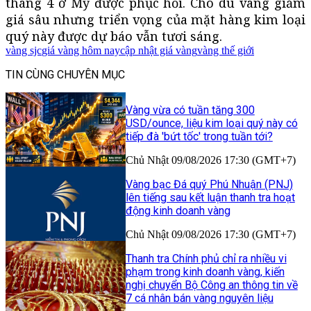
tháng 4 ở Mỹ được phục hồi. Cho dù vàng giảm
giá sâu nhưng triển vọng của mặt hàng kim loại
quý này được dự báo vẫn tươi sáng.
vàng sjc
giá vàng hôm nay
cập nhật giá vàng
vàng thế giới
TIN CÙNG CHUYÊN MỤC
Vàng vừa có tuần tăng 300
USD/ounce, liệu kim loại quý này có
tiếp đà 'bứt tốc' trong tuần tới?
Chủ Nhật 09/08/2026 17:30 (GMT+7)
Vàng bạc Đá quý Phú Nhuận (PNJ)
lên tiếng sau kết luận thanh tra hoạt
động kinh doanh vàng
Chủ Nhật 09/08/2026 17:30 (GMT+7)
Thanh tra Chính phủ chỉ ra nhiều vi
phạm trong kinh doanh vàng, kiến
nghị chuyển Bộ Công an thông tin về
7 cá nhân bán vàng nguyên liệu