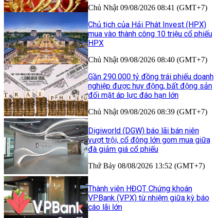
Chủ Nhật 09/08/2026 08:41 (GMT+7)
Chủ tịch của Hải Phát Invest (HPX)
mua vào thành công 10 triệu cổ phiếu
HPX
Chủ Nhật 09/08/2026 08:40 (GMT+7)
Gần 290.000 tỷ đồng trái phiếu doanh
nghiệp được huy động, bất động sản
đối mặt áp lực đáo hạn lớn
Chủ Nhật 09/08/2026 08:39 (GMT+7)
Digiworld (DGW) báo lãi bán niên
vượt trội, cổ đông lớn gom mua giữa
đà giảm giá cổ phiếu
Thứ Bảy 08/08/2026 13:52 (GMT+7)
Thành viên HĐQT Chứng khoán
VPBank (VPX) từ nhiệm giữa kỳ báo
cáo lãi lớn