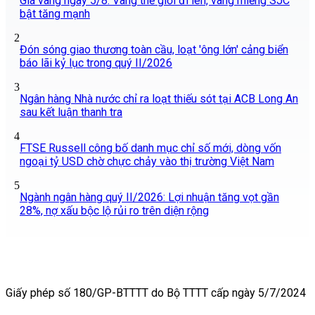
Giá vàng ngày 5/8: Vàng thế giới đi lên, vàng miếng SJC
bật tăng mạnh
2
Đón sóng giao thương toàn cầu, loạt 'ông lớn' cảng biển
báo lãi kỷ lục trong quý II/2026
3
Ngân hàng Nhà nước chỉ ra loạt thiếu sót tại ACB Long An
sau kết luận thanh tra
4
FTSE Russell công bố danh mục chỉ số mới, dòng vốn
ngoại tỷ USD chờ chực chảy vào thị trường Việt Nam
5
Ngành ngân hàng quý II/2026: Lợi nhuận tăng vọt gần
28%, nợ xấu bộc lộ rủi ro trên diện rộng
Giấy phép số 180/GP-BTTTT do Bộ TTTT cấp ngày 5/7/2024