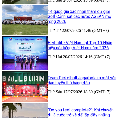
Thứ Sáu 24/07/2026 15:39 (GMT+7)
14 quốc gia xác nhận tham dự giải
Golf Cảnh sát các nước ASEAN mở
rộng 2026
Thứ Tư 22/07/2026 11:46 (GMT+7)
Herbalife Việt Nam lọt Top 10 Nhãn
hiệu nổi tiếng Việt Nam năm 2026
Thứ Hai 20/07/2026 14:16 (GMT+7)
Team Pickelball Jogarbola ra mắt với
dàn tuyển thủ hàng đầu
Thứ Sáu 17/07/2026 18:39 (GMT+7)
"Do you feel complete?": Khi chuyến
đi là cuộc trở về để lấp đầy những