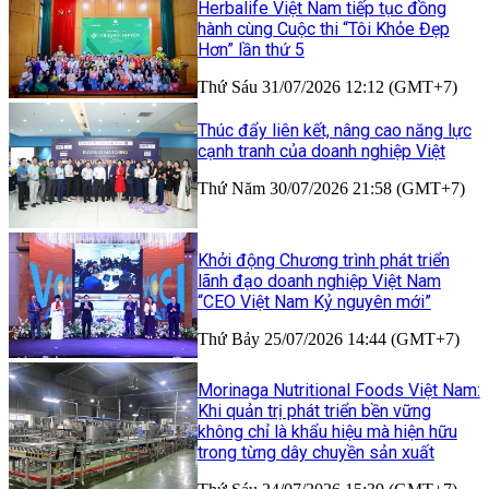
Herbalife Việt Nam tiếp tục đồng
hành cùng Cuộc thi “Tôi Khỏe Đẹp
Hơn” lần thứ 5
Thứ Sáu 31/07/2026 12:12 (GMT+7)
Thúc đẩy liên kết, nâng cao năng lực
cạnh tranh của doanh nghiệp Việt
Thứ Năm 30/07/2026 21:58 (GMT+7)
Khởi động Chương trình phát triển
lãnh đạo doanh nghiệp Việt Nam
“CEO Việt Nam Kỷ nguyên mới”
Thứ Bảy 25/07/2026 14:44 (GMT+7)
Morinaga Nutritional Foods Việt Nam:
Khi quản trị phát triển bền vững
không chỉ là khẩu hiệu mà hiện hữu
trong từng dây chuyền sản xuất