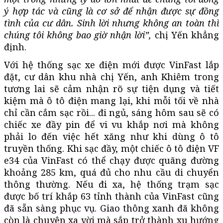
ý hợp tác và cũng là cơ sở để nhận được sự đồng
tình của cư dân. Sinh lời nhưng không an toàn thì
chúng tôi không bao giờ nhận lời”,
chị Yến khẳng
định.
Với hệ thống sạc xe điện mới được VinFast lắp
đặt, cư dân khu nhà chị Yến, anh Khiêm trong
tương lai sẽ cảm nhận rõ sự tiện dụng và tiết
kiệm mà ô tô điện mang lại, khi mỗi tối về nhà
chỉ cần cắm sạc rồi... đi ngủ, sáng hôm sau sẽ có
chiếc xe đầy pin để vi vu khắp nơi mà không
phải lo đến việc hết xăng như khi dùng ô tô
truyền thống. Khi sạc đầy, một chiếc ô tô điện VF
e34 của VinFast có thể chạy được quãng đường
khoảng 285 km, quá đủ cho nhu cầu di chuyển
thông thường. Nếu đi xa, hệ thống trạm sạc
được bố trí khắp 63 tỉnh thành của VinFast cũng
đã sẵn sàng phục vụ. Giao thông xanh đã không
còn là chuyện xa vời mà sắp trở thành xu hướng