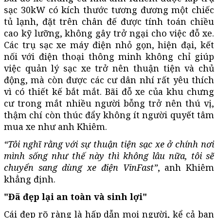
sạc 30kW có kích thước tương đương một chiếc
tủ lạnh, đặt trên chân đế được tính toán chiều
cao kỹ lưỡng, không gây trở ngại cho việc đỗ xe.
Các trụ sạc xe máy điện nhỏ gọn, hiện đại, kết
nối với điện thoại thông minh không chỉ giúp
việc quản lý sạc xe trở nên thuận tiện và chủ
động, mà còn được các cư dân nhí rất yêu thích
vì có thiết kế bắt mắt. Bãi đỗ xe của khu chưng
cư trong mắt nhiều người bỗng trở nên thú vị,
thậm chí còn thúc đẩy không ít người quyết tâm
mua xe như anh Khiêm.
“Tôi nghĩ rằng với sự thuận tiện sạc xe ở chính nơi
mình sống như thế này thì không lâu nữa, tôi sẽ
chuyển sang dùng xe điện VinFast”
, anh Khiêm
khẳng định.
"Đã đẹp lại an toàn và sinh lợi"
Cái đẹp rõ ràng là hấp dẫn mọi người, kể cả ban