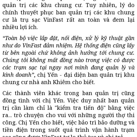
quản trị các khu chung cư. Tuy nhiên, lý do
chính thuyết phục ban quản trị các khu chung
cư là trụ sạc VinFast rất an toàn và đem lại
nhiều lợi ích.
“Toàn bộ việc lắp đặt, nối điện, xử lý kỹ thuật gần
như do VinFast đảm nhiệm. Hệ thống điện cũng lấy
từ bên ngoài chứ không ảnh hưởng tới chung cư.
Chúng tôi không mất đồng nào trong việc có được
các trạm sạc tại ngay nơi mình đang quản lý và
kinh doanh”
, chị Yến - đại diện ban quản trị khu
chung cư nhà anh Khiêm cho biết.
Các thành viên khác trong ban quản trị cũng
đồng tình với chị Yến. Việc duy nhất ban quản
trị cần làm chỉ là "kiểm tra tiến độ" bằng việc
ra... trò chuyện cho vui với những người thợ thi
công. Chị Yến cho biết, việc bảo trì bảo dưỡng và
tiền điện trong suốt quá trình vận hành trạm
sạc cũng được VinFast tự lo thủ tục và chi trả.