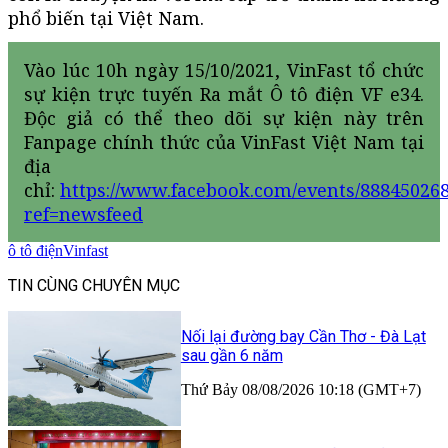
phổ biến tại Việt Nam.
Vào lúc 10h ngày 15/10/2021, VinFast tổ chức
sự kiện trực tuyến Ra mắt Ô tô điện VF e34.
Độc giả có thể theo dõi sự kiện này trên
Fanpage chính thức của VinFast Việt Nam tại
địa
chỉ:
https://www.facebook.com/events/88845026
ref=newsfeed
ô tô điện
Vinfast
TIN CÙNG CHUYÊN MỤC
Nối lại đường bay Cần Thơ - Đà Lạt
sau gần 6 năm
Thứ Bảy 08/08/2026 10:18 (GMT+7)