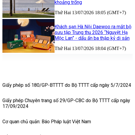
khoảng trống
Thứ Hai 13/07/2026 18:05 (GMT+7)
Khách sạn Hà Nội Daewoo ra mắt bộ
sưu tập Trung thu 2026 “Nguyệt Hạ
Mộc Lan” - dấu ấn ba thập kỷ di sản
Thứ Hai 13/07/2026 18:04 (GMT+7)
Giấy phép số 180/GP-BTTTT do Bộ TTTT cấp ngày 5/7/2024
Giấy phép Chuyên trang số 29/GP-CBC do Bộ TTTT cấp ngày
17/09/2024
Cơ quan chủ quản: Báo Pháp luật Việt Nam