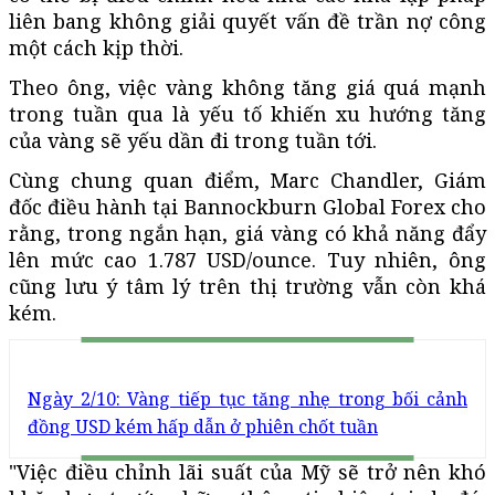
liên bang không giải quyết vấn đề trần nợ công
một cách kịp thời.
Theo ông, việc vàng không tăng giá quá mạnh
trong tuần qua là yếu tố khiến xu hướng tăng
của vàng sẽ yếu dần đi trong tuần tới.
Cùng chung quan điểm, Marc Chandler, Giám
đốc điều hành tại Bannockburn Global Forex cho
rằng, trong ngắn hạn, giá vàng có khả năng đẩy
lên mức cao 1.787 USD/ounce. Tuy nhiên, ông
cũng lưu ý tâm lý trên thị trường vẫn còn khá
kém.
Ngày 2/10: Vàng tiếp tục tăng nhẹ trong bối cảnh
đồng USD kém hấp dẫn ở phiên chốt tuần
"Việc điều chỉnh lãi suất của Mỹ sẽ trở nên khó