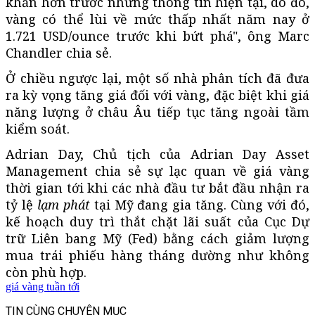
khăn hơn trước những thông tin hiện tại, do đó,
vàng có thể lùi về mức thấp nhất năm nay ở
1.721 USD/ounce trước khi bứt phá", ông Marc
Chandler chia sẻ.
Ở chiều ngược lại, một số nhà phân tích đã đưa
ra kỳ vọng tăng giá đối với vàng, đặc biệt khi giá
năng lượng ở châu Âu tiếp tục tăng ngoài tầm
kiểm soát.
Adrian Day, Chủ tịch của Adrian Day Asset
Management chia sẻ sự lạc quan về giá vàng
thời gian tới khi các nhà đầu tư bắt đầu nhận ra
tỷ lệ
lạm phát
tại Mỹ đang gia tăng. Cùng với đó,
kế hoạch duy trì thắt chặt lãi suất của Cục Dự
trữ Liên bang Mỹ (Fed) bằng cách giảm lượng
mua trái phiếu hàng tháng dường như không
còn phù hợp.
giá vàng tuần tới
TIN CÙNG CHUYÊN MỤC