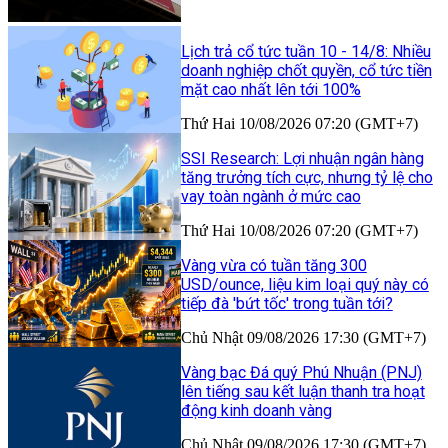
Lịch trả cổ tức tuần 10 - 14/8: Nhiều
doanh nghiệp chốt quyền, cổ tức tiền
mặt cao nhất lên tới 100%
Thứ Hai 10/08/2026 07:20 (GMT+7)
SSI Research: Lợi nhuận ngân hàng
tăng trưởng tích cực, nhưng tỷ lệ cho
vay toàn ngành ở mức cao
Thứ Hai 10/08/2026 07:20 (GMT+7)
Vàng vừa có tuần tăng 300
USD/ounce, liệu kim loại quý này có
tiếp đà 'bứt tốc' trong tuần tới?
Chủ Nhật 09/08/2026 17:30 (GMT+7)
Vàng bạc Đá quý Phú Nhuận (PNJ)
lên tiếng sau kết luận thanh tra hoạt
động kinh doanh vàng
Chủ Nhật 09/08/2026 17:30 (GMT+7)