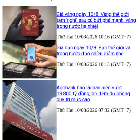
Giá vàng ngày 10/8: Vàng thế giới
tạm 'nghỉ' sau cú bứt phá mạnh, vàng
trong nước hạ nhiệt
Thứ Hai 10/08/2026 10:16 (GMT+7)
Giá bạc ngày 10/8: Bạc thế giới và
trong nước đảo chiều giảm nhẹ
Thứ Hai 10/08/2026 10:13 (GMT+7)
Agribank báo lãi bán niên vượt
18.800 tỷ đồng, bộ đệm dự phòng
duy trì mức cao
Thứ Hai 10/08/2026 07:32 (GMT+7)