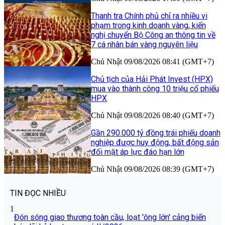
Thanh tra Chính phủ chỉ ra nhiều vi
phạm trong kinh doanh vàng, kiến
nghị chuyển Bộ Công an thông tin về
7 cá nhân bán vàng nguyên liệu
Chủ Nhật 09/08/2026 08:41 (GMT+7)
Chủ tịch của Hải Phát Invest (HPX)
mua vào thành công 10 triệu cổ phiếu
HPX
Chủ Nhật 09/08/2026 08:40 (GMT+7)
Gần 290.000 tỷ đồng trái phiếu doanh
nghiệp được huy động, bất động sản
đối mặt áp lực đáo hạn lớn
Chủ Nhật 09/08/2026 08:39 (GMT+7)
TIN ĐỌC NHIỀU
1
Đón sóng giao thương toàn cầu, loạt 'ông lớn' cảng biển