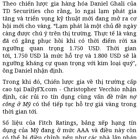
Theo chiến lược gia hàng hóa Daniel Ghali của
TD Securities cho rằng, lo ngại lạm phát gia
tăng và triển vọng kỹ thuật mới đang mở ra cơ
hội mới cho vàng. “Lạm phát là một chủ đề ngày
càng được chú ý trên thị trường. Thực tế là vàng
đã cố gắng phục hồi khi có thời điểm rời xa
ngưỡng quan trọng 1.750 USD. Thời gian
tới, 1.750 USD là mức hỗ trợ và 1.800 USD sẽ là
ngưỡng kháng cự quan trọng với kim loại quý",
ông Daniel nhận định.
Trong khi đó, Chiến lược gia về thị trường cấp
cao tại DailyFX.com - Christopher Vecchio nhận
định, các rủi ro tín dụng cùng vấn đề
trần nợ
công
ở Mỹ
có thể tiếp tục hỗ trợ giá vàng trong
thời gian tới.
Số liệu của Fitch Ratings, bảng xếp hạng tín
dụng của Mỹ đang ở mức AAA và điều này còn
có thể bị điều chỉnh nếu như các nhà lập pháp