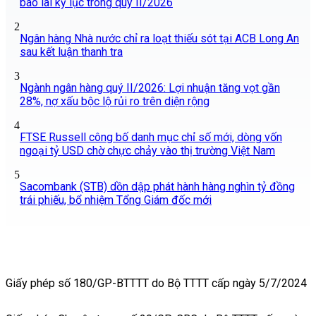
báo lãi kỷ lục trong quý II/2026
2
Ngân hàng Nhà nước chỉ ra loạt thiếu sót tại ACB Long An
sau kết luận thanh tra
3
Ngành ngân hàng quý II/2026: Lợi nhuận tăng vọt gần
28%, nợ xấu bộc lộ rủi ro trên diện rộng
4
FTSE Russell công bố danh mục chỉ số mới, dòng vốn
ngoại tỷ USD chờ chực chảy vào thị trường Việt Nam
5
Sacombank (STB) dồn dập phát hành hàng nghìn tỷ đồng
trái phiếu, bổ nhiệm Tổng Giám đốc mới
Giấy phép số 180/GP-BTTTT do Bộ TTTT cấp ngày 5/7/2024