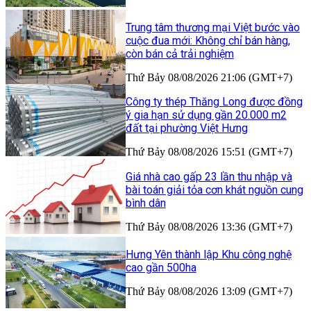
Trung tâm thương mại Việt bước vào
cuộc đua mới: Không chỉ bán hàng,
còn bán cả trải nghiệm
Thứ Bảy 08/08/2026 21:06 (GMT+7)
Công ty thép Thăng Long được đồng
ý gia hạn sử dụng gần 20.000 m2
đất tại phường Việt Hưng
Thứ Bảy 08/08/2026 15:51 (GMT+7)
Giá nhà cao gấp 23 lần thu nhập và
bài toán giải tỏa cơn khát nguồn cung
bình dân
Thứ Bảy 08/08/2026 13:36 (GMT+7)
Hưng Yên thành lập Khu công nghệ
cao gần 500ha
Thứ Bảy 08/08/2026 13:09 (GMT+7)