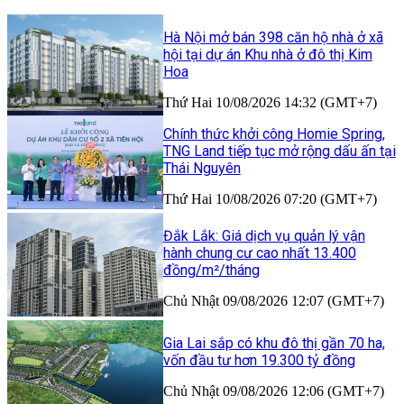
Hà Nội mở bán 398 căn hộ nhà ở xã
hội tại dự án Khu nhà ở đô thị Kim
Hoa
Thứ Hai 10/08/2026 14:32 (GMT+7)
Chính thức khởi công Homie Spring,
TNG Land tiếp tục mở rộng dấu ấn tại
Thái Nguyên
Thứ Hai 10/08/2026 07:20 (GMT+7)
Đắk Lắk: Giá dịch vụ quản lý vận
hành chung cư cao nhất 13.400
đồng/m²/tháng
Chủ Nhật 09/08/2026 12:07 (GMT+7)
Gia Lai sắp có khu đô thị gần 70 ha,
vốn đầu tư hơn 19.300 tỷ đồng
Chủ Nhật 09/08/2026 12:06 (GMT+7)