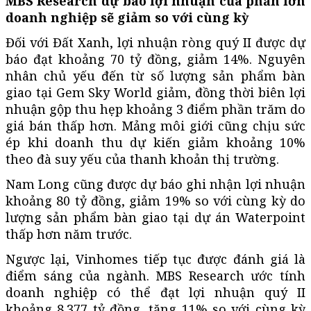
MBS Research dự báo lợi nhuận của phần lớn
doanh nghiệp sẽ giảm so với cùng kỳ
Đối với Đất Xanh, lợi nhuận ròng quý II được dự
báo đạt khoảng 70 tỷ đồng, giảm 14%. Nguyên
nhân chủ yếu đến từ số lượng sản phẩm bàn
giao tại Gem Sky World giảm, đồng thời biên lợi
nhuận gộp thu hẹp khoảng 3 điểm phần trăm do
giá bán thấp hơn. Mảng môi giới cũng chịu sức
ép khi doanh thu dự kiến giảm khoảng 10%
theo đà suy yếu của thanh khoản thị trường.
Nam Long cũng được dự báo ghi nhận lợi nhuận
khoảng 80 tỷ đồng, giảm 19% so với cùng kỳ do
lượng sản phẩm bàn giao tại dự án Waterpoint
thấp hơn năm trước.
Ngược lại, Vinhomes tiếp tục được đánh giá là
điểm sáng của ngành. MBS Research ước tính
doanh nghiệp có thể đạt lợi nhuận quý II
khoảng 8.377 tỷ đồng, tăng 11% so với cùng kỳ