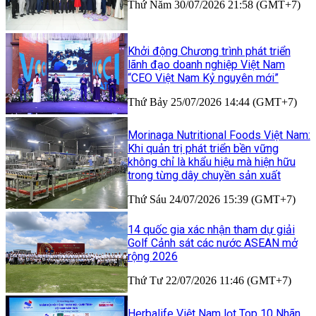
Thứ Năm 30/07/2026 21:58 (GMT+7)
Khởi động Chương trình phát triển
lãnh đạo doanh nghiệp Việt Nam
“CEO Việt Nam Kỷ nguyên mới”
Thứ Bảy 25/07/2026 14:44 (GMT+7)
Morinaga Nutritional Foods Việt Nam:
Khi quản trị phát triển bền vững
không chỉ là khẩu hiệu mà hiện hữu
trong từng dây chuyền sản xuất
Thứ Sáu 24/07/2026 15:39 (GMT+7)
14 quốc gia xác nhận tham dự giải
Golf Cảnh sát các nước ASEAN mở
rộng 2026
Thứ Tư 22/07/2026 11:46 (GMT+7)
Herbalife Việt Nam lọt Top 10 Nhãn