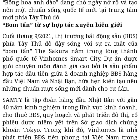
“Bông hoa anh đào” đang chờ ngày nở rộ và tạo
nên một chuẩn sống quốc tế mới tại trung tâm
mới phía Tây Thủ đô.
“Bom tấn” từ
sự hợp tác xuyên biên giới
Cuối tháng 9/2021, thị trường bất động sản (BĐS)
phía Tây Thủ đô dậy sóng với sự ra mắt của
“bom tấn” The Sakura nằm trong lòng thành
phố quốc tế Vinhomes Smart City. Dự án được
giới chuyên môn đánh giá cao bởi là sản phẩm
hợp tác đầu tiên giữa 2 doanh nghiệp BĐS hàng
đầu Việt Nam và Nhật Bạn, hứa hẹn kiến tạo nên
những chuẩn mực sống mới dành cho cư dân.
SAMTY là tập đoàn hàng đầu Nhật Bản với gần
40 năm kinh nghiệm trong lĩnh vực kinh doanh,
cho thuê BĐS, quy hoạch và phát triển đô thị, cổ
phiếu được niêm yết trên Sở giao dịch chứng
khoán Tokyo. Trong khi đó, Vinhomes là nhà
phát triển BĐS tiên phong tại Việt Nam trong