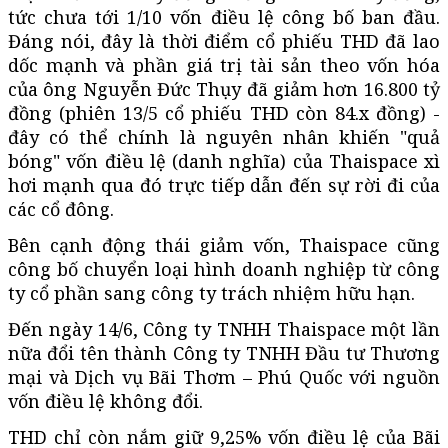
tức chưa tới 1/10 vốn điều lệ công bố ban đầu.
Đáng nói, đây là thời điểm cổ phiếu THD đã lao
dốc mạnh và phần giá trị tài sản theo vốn hóa
của ông Nguyễn Đức Thụy đã giảm hơn 16.800 tỷ
đồng (phiên 13/5 cổ phiếu THD còn 84.x đồng) -
đây có thể chính là nguyên nhân khiến "quả
bóng" vốn điều lệ (danh nghĩa) của Thaispace xì
hơi mạnh qua đó trực tiếp dẫn đến sự rời đi của
các cổ đông.
Bên cạnh động thái giảm vốn, Thaispace cũng
công bố chuyển loại hình doanh nghiệp từ công
ty cổ phần sang công ty trách nhiệm hữu hạn.
Đến ngày 14/6, Công ty TNHH Thaispace một lần
nữa đổi tên thành Công ty TNHH Đầu tư Thương
mại và Dịch vụ Bãi Thơm – Phú Quốc với nguồn
vốn điều lệ không đổi.
THD chỉ còn nắm giữ 9,25% vốn điều lệ của Bãi