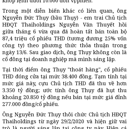
khớp lệnh dưới 10.000 đơn vị/phiên.
Trong một diễn biến khác có liên quan, ông
Nguyễn Đức Thụy (bầu Thụy) - em trai Chủ tịch
HĐQT Thaiholdings Nguyễn Văn Thuyết hồi
giữa tháng 6 vừa qua đã hoàn tất bán toàn bộ
87,4 triệu cổ phiếu THD (tương đương 25% vốn
công ty) theo phương thức thỏa thuận trong
ngày 13/6. Sau giao dịch, ông Thụy không còn là
cổ đông tại doanh nghiệp mà mình sáng lập.
Tại thời điểm ông Thụy "thoát hàng", cổ phiếu
THD đóng cửa tại mức 38.400 đồng. Tạm tính tại
mức giá này, cựu Chủ tịch THD đã thu về hơn
3.350 tỷ đồng; ước tính ông Thụy đã hụt thu
khoảng 20.850 tỷ đồng nếu bán tại mức giá đỉnh
277.000 đồng/cổ phiếu.
Ông Nguyễn Đức Thụy thôi chức Chủ tịch HĐQT
Thaiholdings từ ngày 29/2/2020 và hiện giữ vai
trò là người sáng lập tại công ty này. Hiện cá