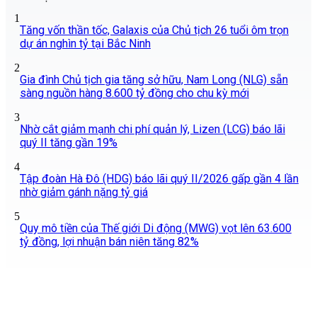
1
Tăng vốn thần tốc, Galaxis của Chủ tịch 26 tuổi ôm trọn
dự án nghìn tỷ tại Bắc Ninh
2
Gia đình Chủ tịch gia tăng sở hữu, Nam Long (NLG) sẵn
sàng nguồn hàng 8.600 tỷ đồng cho chu kỳ mới
3
Nhờ cắt giảm mạnh chi phí quản lý, Lizen (LCG) báo lãi
quý II tăng gần 19%
4
Tập đoàn Hà Đô (HDG) báo lãi quý II/2026 gấp gần 4 lần
nhờ giảm gánh nặng tỷ giá
5
Quy mô tiền của Thế giới Di động (MWG) vọt lên 63.600
tỷ đồng, lợi nhuận bán niên tăng 82%