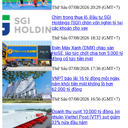
Thứ Sáu 07/08/2026 20:29 (GMT+7)
Chìm trong thua lỗ, Đầu tư SGI
Holdings (SGI) chôn vốn nghìn tỷ tại
các khoản cho vay
Thứ Sáu 07/08/2026 18:32 (GMT+7)
Điện Máy Xanh (DMX) chào sàn
HoSE, lập tức chốt chia hơn 5.000 tỷ
đồng cổ tức tiền mặt
Thứ Sáu 07/08/2026 17:36 (GMT+7)
VNPT báo lãi 16 tỷ đồng mỗi ngày,
nắm khối tiền mặt khổng lồ hơn
62.000 tỷ đồng
Thứ Sáu 07/08/2026 16:56 (GMT+7)
Doanh thu vượt 10.000 tỷ đồng, lợi
nhuận Viettel Post (VTP) sụt giảm
33% nửa đầu năm