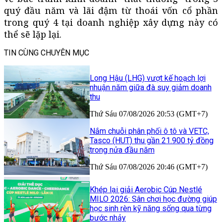
quý đầu năm và lãi đậm từ thoái vốn cổ phần
trong quý 4 tại doanh nghiệp xây dựng này có
thể sẽ lặp lại.
TIN CÙNG CHUYÊN MỤC
Long Hậu (LHG) vượt kế hoạch lợi
nhuận năm giữa đà suy giảm doanh
thu
Thứ Sáu 07/08/2026 20:53 (GMT+7)
Nắm chuỗi phân phối ô tô và VETC,
Tasco (HUT) thu gần 21.900 tỷ đồng
trong nửa đầu năm
Thứ Sáu 07/08/2026 20:46 (GMT+7)
Khép lại giải Aerobic Cúp Nestlé
MILO 2026: Sân chơi học đường giúp
học sinh rèn kỹ năng sống qua từng
bước nhảy