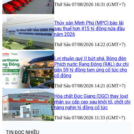
Thứ Sáu 07/08/2026 16:31 (GMT+7)
Thủy sản Minh Phú (MPC) báo lãi
sau thuế hơn 415 tỷ đồng nửa đầu
năm 2026
Thứ Sáu 07/08/2026 14:22 (GMT+7)
Lợi nhuận quý II bứt phá, Bóng đèn
Phích nước Rạng Đông (RAL) dự chi
gần 59 tỷ đồng tạm ứng cổ tức cho
cổ đông
Thứ Sáu 07/08/2026 14:21 (GMT+7)
Hóa chất Đức Giang (DGC) thay loạt
nhân sự cấp cao sau khởi tố, chốt chi
hàng nghìn tỷ đồng cổ tức
Thứ Sáu 07/08/2026 11:33 (GMT+7)
TIN ĐỌC NHIỀU