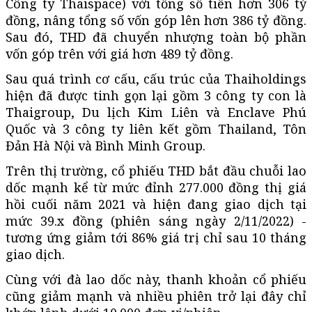
Công ty Thaispace) với tổng số tiền hơn 306 tỷ
đồng, nâng tổng số vốn góp lên hơn 386 tỷ đồng.
Sau đó, THD đã chuyển nhượng toàn bộ phần
vốn góp trên với giá hơn 489 tỷ đồng.
Sau quá trình cơ cấu, cấu trúc của Thaiholdings
hiện đã được tinh gọn lại gồm 3 công ty con là
Thaigroup, Du lịch Kim Liên và Enclave Phú
Quốc và 3 công ty liên kết gồm Thailand, Tôn
Đản Hà Nội và Bình Minh Group.
Trên thị trường, cổ phiếu THD bắt đầu chuỗi lao
dốc mạnh kể từ mức đỉnh 277.000 đồng thị giá
hồi cuối năm 2021 và hiện đang giao dịch tại
mức 39.x đồng (phiên sáng ngày 2/11/2022) -
tương ứng giảm tới 86% giá trị chỉ sau 10 tháng
giao dịch.
Cùng với đà lao dốc này, thanh khoản cổ phiếu
cũng giảm mạnh và nhiều phiên trở lại đây chỉ