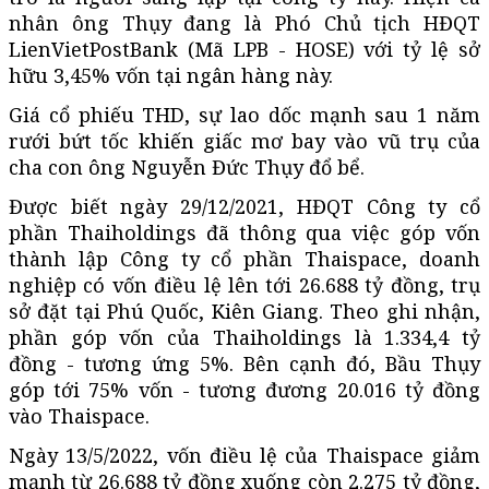
nhân ông Thụy đang là Phó Chủ tịch HĐQT
LienVietPostBank (Mã LPB - HOSE) với tỷ lệ sở
hữu 3,45% vốn tại ngân hàng này.
Giá cổ phiếu THD, sự lao dốc mạnh sau 1 năm
rưới bứt tốc khiến giấc mơ bay vào vũ trụ của
cha con ông Nguyễn Đức Thụy đổ bể.
Được biết ngày 29/12/2021, HĐQT Công ty cổ
phần Thaiholdings đã thông qua việc góp vốn
thành lập Công ty cổ phần Thaispace, doanh
nghiệp có vốn điều lệ lên tới 26.688 tỷ đồng, trụ
sở đặt tại Phú Quốc, Kiên Giang. Theo ghi nhận,
phần góp vốn của Thaiholdings là 1.334,4 tỷ
đồng - tương ứng 5%. Bên cạnh đó, Bầu Thụy
góp tới 75% vốn - tương đương 20.016 tỷ đồng
vào Thaispace.
Ngày 13/5/2022, vốn điều lệ của Thaispace giảm
mạnh từ 26.688 tỷ đồng xuống còn 2.275 tỷ đồng,