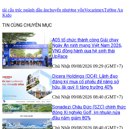
tái cấu trúc ngành dầu ăn
chuyển nhượng vốn
Vocarimex
Tường An
Kido
TIN CÙNG CHUYÊN MỤC
A05 tổ chức thành công Giải chạy
Ngày An ninh mạng Việt Nam 2026,
VNG đồng hành qua hệ sinh thái
UpRace
Chủ Nhật 09/08/2026 09:29 (GMT+7)
Dicera Holdings (DC4): Lãnh đạo
đăng ký mua cổ phiếu để nâng sở
hữu, lãi quý II tăng trưởng 40%
Chủ Nhật 09/08/2026 08:40 (GMT+7)
Sonadezi Châu Đức (SZC) chính thức
đóng Xí nghiệp Golf, lợi nhuận nửa
đầu năm giảm 80%
Chủ Nhật 09/08/2026 08:40 (GMT+7)