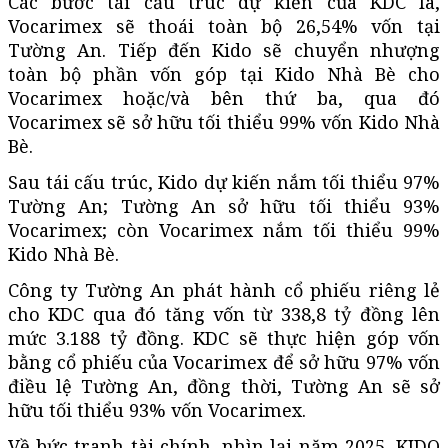
Các bước tái cấu trúc dự kiến của KDC là,
Vocarimex sẽ thoái toàn bộ 26,54% vốn tại
Tường An. Tiếp đến Kido sẽ chuyển nhượng
toàn bộ phần vốn góp tại Kido Nhà Bè cho
Vocarimex hoặc/và bên thứ ba, qua đó
Vocarimex sẽ sở hữu tối thiểu 99% vốn Kido Nhà
Bè.
Sau tái cấu trúc, Kido dự kiến nắm tối thiểu 97%
Tường An; Tường An sở hữu tối thiểu 93%
Vocarimex; còn Vocarimex nắm tối thiểu 99%
Kido Nhà Bè.
Công ty Tường An phát hành cổ phiếu riêng lẻ
cho KDC qua đó tăng vốn từ 338,8 tỷ đồng lên
mức 3.188 tỷ đồng. KDC sẽ thực hiện góp vốn
bằng cổ phiếu của Vocarimex để sở hữu 97% vốn
điều lệ Tường An, đồng thời, Tường An sẽ sở
hữu tối thiểu 93% vốn Vocarimex.
Về bức tranh tài chính, nhìn lại năm 2025, KIDO