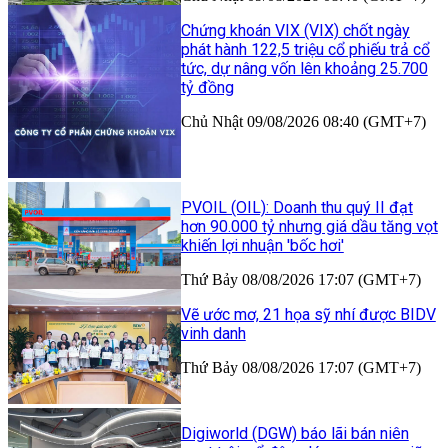
Chứng khoán VIX (VIX) chốt ngày
phát hành 122,5 triệu cổ phiếu trả cổ
tức, dự nâng vốn lên khoảng 25.700
tỷ đồng
Chủ Nhật 09/08/2026 08:40 (GMT+7)
PVOIL (OIL): Doanh thu quý II đạt
hơn 90.000 tỷ nhưng giá dầu tăng vọt
khiến lợi nhuận 'bốc hơi'
Thứ Bảy 08/08/2026 17:07 (GMT+7)
Vẽ ước mơ, 21 họa sỹ nhí được BIDV
vinh danh
Thứ Bảy 08/08/2026 17:07 (GMT+7)
Digiworld (DGW) báo lãi bán niên