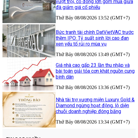
vượt trội, cổ đông lớn gom mua giữa
đà giảm giá cổ phiếu
Thứ Bảy 08/08/2026 13:52 (GMT+7)
Bức tranh tài chính DatVietVAC trước
thềm IPO: Tỷ suất sinh lời cao đan
xen yếu tố rủi ro mùa vụ
Thứ Bảy 08/08/2026 13:49 (GMT+7)
Giá nhà cao gấp 23 lần thu nhập và
bài toán giải tỏa cơn khát nguồn cung
bình dân
Thứ Bảy 08/08/2026 13:36 (GMT+7)
Nhà tài trợ vương miện Luxury Gold &
Diamond ngừng hoạt động, lộ diện
chuỗi doanh nghiệp đóng băng
Thứ Bảy 08/08/2026 13:34 (GMT+7)