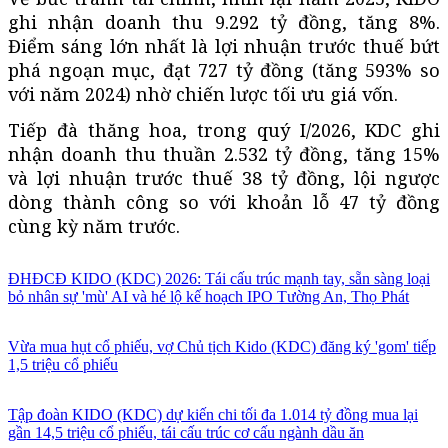
ghi nhận doanh thu 9.292 tỷ đồng, tăng 8%.
Điểm sáng lớn nhất là lợi nhuận trước thuế bứt
phá ngoạn mục, đạt 727 tỷ đồng (tăng 593% so
với năm 2024) nhờ chiến lược tối ưu giá vốn.
Tiếp đà thăng hoa, trong quý I/2026, KDC ghi
nhận doanh thu thuần 2.532 tỷ đồng, tăng 15%
và lợi nhuận trước thuế 38 tỷ đồng, lội ngược
dòng thành công so với khoản lỗ 47 tỷ đồng
cùng kỳ năm trước.
ĐHĐCĐ KIDO (KDC) 2026: Tái cấu trúc mạnh tay, sẵn sàng loại
bỏ nhân sự 'mù' AI và hé lộ kế hoạch IPO Tường An, Thọ Phát
Vừa mua hụt cổ phiếu, vợ Chủ tịch Kido (KDC) đăng ký 'gom' tiếp
1,5 triệu cổ phiếu
Tập đoàn KIDO (KDC) dự kiến chi tối đa 1.014 tỷ đồng mua lại
gần 14,5 triệu cổ phiếu, tái cấu trúc cơ cấu ngành dầu ăn