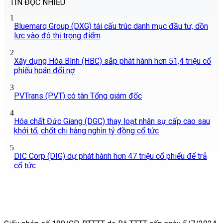
TIN ĐỌC NHIỀU
1
Bluemarq Group (DXG) tái cấu trúc danh mục đầu tư, dồn
lực vào đô thị trọng điểm
2
Xây dựng Hòa Bình (HBC) sắp phát hành hơn 51,4 triệu cổ
phiếu hoán đổi nợ
3
PVTrans (PVT) có tân Tổng giám đốc
4
Hóa chất Đức Giang (DGC) thay loạt nhân sự cấp cao sau
khởi tố, chốt chi hàng nghìn tỷ đồng cổ tức
5
DIC Corp (DIG) dự phát hành hơn 47 triệu cổ phiếu để trả
cổ tức