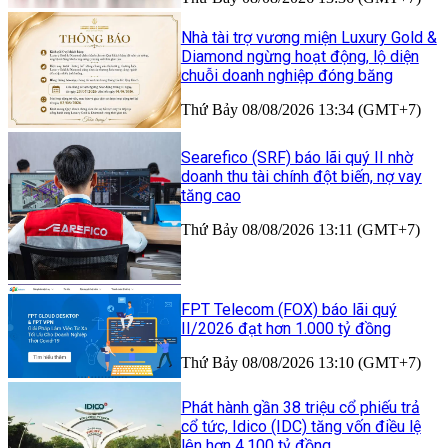
Nhà tài trợ vương miện Luxury Gold &
Diamond ngừng hoạt động, lộ diện
chuỗi doanh nghiệp đóng băng
Thứ Bảy 08/08/2026 13:34 (GMT+7)
Searefico (SRF) báo lãi quý II nhờ
doanh thu tài chính đột biến, nợ vay
tăng cao
Thứ Bảy 08/08/2026 13:11 (GMT+7)
FPT Telecom (FOX) báo lãi quý
II/2026 đạt hơn 1.000 tỷ đồng
Thứ Bảy 08/08/2026 13:10 (GMT+7)
Phát hành gần 38 triệu cổ phiếu trả
cổ tức, Idico (IDC) tăng vốn điều lệ
lên hơn 4.100 tỷ đồng