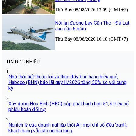
Thứ Bảy 08/08/2026 13:09 (GMT+7)
Nối lại đường bay Cần Thơ - Đà Lạt
sau gần 6 năm
Thứ Bảy 08/08/2026 10:18 (GMT+7)
TIN ĐỌC NHIỀU
1
Nhờ thời tiết thuận lợi và thúc đẩy bán hàng hiệu quả,
Habeco (BHN) báo lãi quý II/2026 tăng 50% so với cùng
kỳ
2
Xây dựng Hòa Bình (HBC) sắp phát hành hơn 51,4 triệu cổ
phiếu hoán đổi nợ
3
Nghịch lý của doanh nghiệp thời AI: mọi chỉ số đều ‘xanh’,
khách hàng vẫn không hài lòng