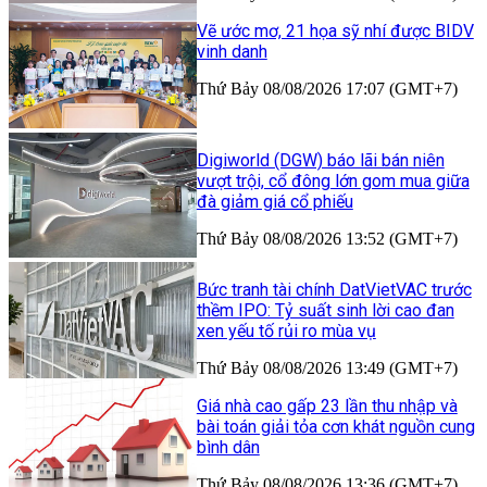
Vẽ ước mơ, 21 họa sỹ nhí được BIDV
vinh danh
Thứ Bảy 08/08/2026 17:07 (GMT+7)
Digiworld (DGW) báo lãi bán niên
vượt trội, cổ đông lớn gom mua giữa
đà giảm giá cổ phiếu
Thứ Bảy 08/08/2026 13:52 (GMT+7)
Bức tranh tài chính DatVietVAC trước
thềm IPO: Tỷ suất sinh lời cao đan
xen yếu tố rủi ro mùa vụ
Thứ Bảy 08/08/2026 13:49 (GMT+7)
Giá nhà cao gấp 23 lần thu nhập và
bài toán giải tỏa cơn khát nguồn cung
bình dân
Thứ Bảy 08/08/2026 13:36 (GMT+7)