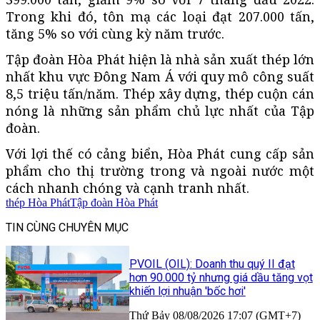
Trong khi đó, tôn mạ các loại đạt 207.000 tấn,
tăng 5% so với cùng kỳ năm trước.
Tập đoàn Hòa Phát hiện là nhà sản xuất thép lớn
nhất khu vực Đông Nam Á với quy mô công suất
8,5 triệu tấn/năm. Thép xây dựng, thép cuộn cán
nóng là những sản phẩm chủ lực nhất của Tập
đoàn.
Với lợi thế có cảng biển, Hòa Phát cung cấp sản
phẩm cho thị trường trong và ngoài nước một
cách nhanh chóng và cạnh tranh nhất.
thép Hòa Phát
Tập đoàn Hòa Phát
TIN CÙNG CHUYÊN MỤC
PVOIL (OIL): Doanh thu quý II đạt
hơn 90.000 tỷ nhưng giá dầu tăng vọt
khiến lợi nhuận 'bốc hơi'
Thứ Bảy 08/08/2026 17:07 (GMT+7)