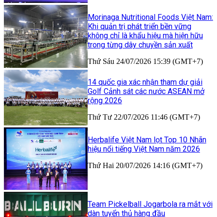
Morinaga Nutritional Foods Việt Nam:
Khi quản trị phát triển bền vững
không chỉ là khẩu hiệu mà hiện hữu
trong từng dây chuyền sản xuất
Thứ Sáu 24/07/2026 15:39 (GMT+7)
14 quốc gia xác nhận tham dự giải
Golf Cảnh sát các nước ASEAN mở
rộng 2026
Thứ Tư 22/07/2026 11:46 (GMT+7)
Herbalife Việt Nam lọt Top 10 Nhãn
hiệu nổi tiếng Việt Nam năm 2026
Thứ Hai 20/07/2026 14:16 (GMT+7)
Team Pickelball Jogarbola ra mắt với
dàn tuyển thủ hàng đầu