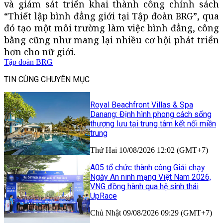
và giám sát triển khai thành công chính sách
“Thiết lập bình đẳng giới tại Tập đoàn BRG”, qua
đó tạo một môi trường làm việc bình đẳng, công
bằng cũng như mang lại nhiều cơ hội phát triển
hơn cho nữ giới.
Tập đoàn BRG
TIN CÙNG CHUYÊN MỤC
Royal Beachfront Villas & Spa
Danang: Định hình phong cách sống
thượng lưu tại trung tâm kết nối miền
trung
Thứ Hai 10/08/2026 12:02 (GMT+7)
A05 tổ chức thành công Giải chạy
Ngày An ninh mạng Việt Nam 2026,
VNG đồng hành qua hệ sinh thái
UpRace
Chủ Nhật 09/08/2026 09:29 (GMT+7)