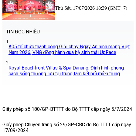
Thứ Sáu 17/07/2026 18:39 (GMT+7)
TIN ĐỌC NHIỀU
1
A05 tổ chức thành công Giải chạy Ngày An ninh mạng Việt
Nam 2026, VNG đồng hành qua hệ sinh thái UpRace
2
Royal Beachfront Villas & Spa Danang: Định hình phong
cách sống thượng lưu tại trung tâm kết nối miền trung
Giấy phép số 180/GP-BTTTT do Bộ TTTT cấp ngày 5/7/2024
Giấy phép Chuyên trang số 29/GP-CBC do Bộ TTTT cấp ngày
17/09/2024