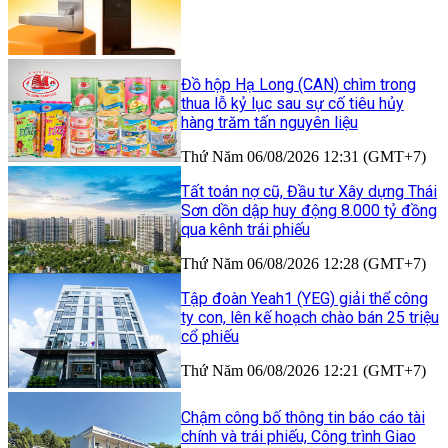
Đồ hộp Hạ Long (CAN) chìm trong
thua lỗ kỷ lục sau sự cố tiêu hủy
hàng trăm tấn nguyên liệu
Thứ Năm 06/08/2026 12:31 (GMT+7)
Tất toán nợ cũ, Đầu tư Xây dựng Thái
Sơn dồn dập huy động 8.000 tỷ đồng
qua kênh trái phiếu
Thứ Năm 06/08/2026 12:28 (GMT+7)
Tập đoàn Yeah1 (YEG) giải thể công
ty con, lên kế hoạch chào bán 25 triệu
cổ phiếu
Thứ Năm 06/08/2026 12:21 (GMT+7)
Chậm công bố thông tin báo cáo tài
chính và trái phiếu, Công trình Giao