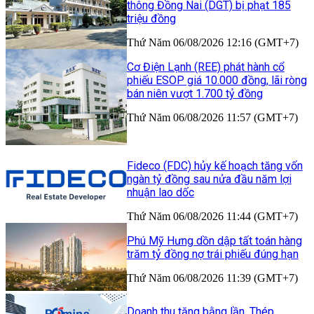
thông Đồng Nai (DGT) bị phạt 185
triệu đồng
Thứ Năm 06/08/2026 12:16 (GMT+7)
Cơ Điện Lạnh (REE) phát hành cổ
phiếu ESOP giá 10.000 đồng, lãi ròng
bán niên vượt 1.700 tỷ đồng
Thứ Năm 06/08/2026 11:57 (GMT+7)
Fideco (FDC) hủy kế hoạch tăng vốn
ngàn tỷ đồng sau nửa đầu năm lợi
nhuận lao dốc
Thứ Năm 06/08/2026 11:44 (GMT+7)
Phú Mỹ Hưng dồn dập tất toán hàng
trăm tỷ đồng nợ trái phiếu đúng hạn
Thứ Năm 06/08/2026 11:39 (GMT+7)
Doanh thu tăng bằng lần, Thép