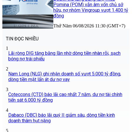
Pomina (POM) vẫn âm vốn chủ sở
hữu, nợ nhóm Vingroup vượt 1.400 tỷ
đồng
Thứ Năm 06/08/2026 11:30 (GMT+7)
TIN ĐỌC NHIỀU
1
Lãi ròng DIG tăng bằng lần nhờ dòng tiền nhàn rỗi, sạch
bóng nợ trái phiếu
2
Nam Long (NLG) ghi nhận doanh số vượt 5.000 tỷ đồng,
dòng tiền mặt lấn át dư nợ vay
3
Coteccons (CTD) báo lãi cao nhất 7 năm, dư nợ tài chính
tiến sát 6.000 tỷ đồng
4
Dabaco (DBC) báo lãi quý II giảm sâu, dòng tiền kinh
doanh thâm hụt nặng
5