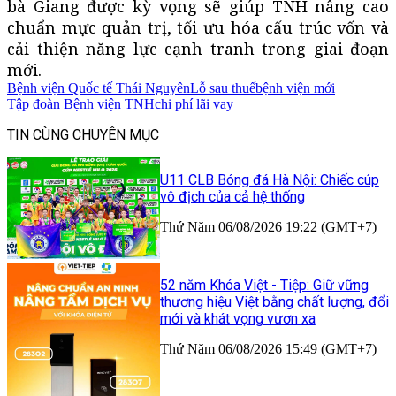
bà Giang được kỳ vọng sẽ giúp TNH nâng cao
chuẩn mực quản trị, tối ưu hóa cấu trúc vốn và
cải thiện năng lực cạnh tranh trong giai đoạn
mới.
Bệnh viện Quốc tế Thái Nguyên
Lỗ sau thuế
bệnh viện mới
Tập đoàn Bệnh viện TNH
chi phí lãi vay
TIN CÙNG CHUYÊN MỤC
U11 CLB Bóng đá Hà Nội: Chiếc cúp
vô địch của cả hệ thống
Thứ Năm 06/08/2026 19:22 (GMT+7)
52 năm Khóa Việt - Tiệp: Giữ vững
thương hiệu Việt bằng chất lượng, đổi
mới và khát vọng vươn xa
Thứ Năm 06/08/2026 15:49 (GMT+7)