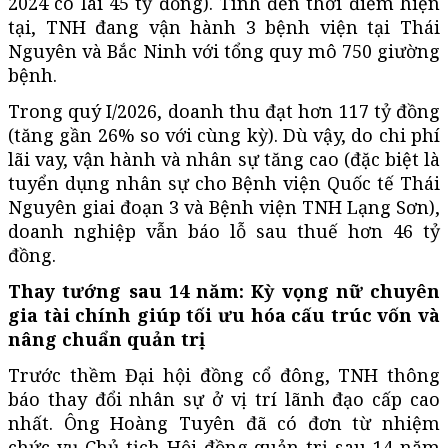
2024 có lãi 45 tỷ đồng). Tính đến thời điểm hiện
tại, TNH đang vận hành 3 bệnh viện tại Thái
Nguyên và Bắc Ninh với tổng quy mô 750 giường
bệnh.
Trong quý I/2026, doanh thu đạt hơn 117 tỷ đồng
(tăng gần 26% so với cùng kỳ). Dù vậy, do chi phí
lãi vay, vận hành và nhân sự tăng cao (đặc biệt là
tuyển dụng nhân sự cho Bệnh viện Quốc tế Thái
Nguyên giai đoạn 3 và Bệnh viện TNH Lạng Sơn),
doanh nghiệp vẫn báo lỗ sau thuế hơn 46 tỷ
đồng.
Thay tướng sau 14 năm: Kỳ vọng nữ chuyên
gia tài chính giúp tối ưu hóa cấu trúc vốn và
nâng chuẩn quản trị
Trước thềm Đại hội đồng cổ đông, TNH thông
báo thay đổi nhân sự ở vị trí lãnh đạo cấp cao
nhất. Ông Hoàng Tuyên đã có đơn từ nhiệm
chức vụ Chủ tịch Hội đồng quản trị sau 14 năm