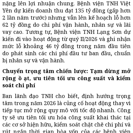
nặng lên lợi nhuận chung. Bệnh viện TNH Việt
Yên dự kiến doanh thu đạt 135 tỷ đồng (gấp hơn
2 lần năm trước) nhưng vẫn lên kế hoạch lỗ hơn
62 tỷ đồng do chi phí vận hành, nhân sự và lãi
vay cao. Tương tự, Bệnh viện TNH Lạng Sơn dự
kiến đi vào hoạt động từ quý II/2026 và ghi nhận
mức lỗ khoảng 46 tỷ đồng trong năm đầu tiên
do phát sinh các chi phí đầu tư ban đầu, chuẩn
bị nhân sự và vận hành.
Chuyển trọng tâm chiến lược: Tạm dừng mở
rộng ồ ạt, ưu tiên tối ưu công suất và kiểm
soát chi phí
Ban lãnh đạo TNH cho biết, định hướng trọng
tâm trong năm 2026 là củng cố hoạt động thay vì
tiếp tục mở rộng quy mô với tốc độ nhanh. Công
ty sẽ ưu tiên tối ưu hóa công suất khai thác tại
các cơ sở hiện hữu, kiểm soát chặt chẽ chi phí và
rút ngắn thời gian hòa vốn của các bệnh viện