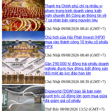
Thanh tra Chính phủ chỉ ra nhiều vi
phạm trong kinh doanh vàng, kiến
nghị chuyển Bộ Công an thông tin về
7 cá nhân bán vàng nguyên liệu
Chủ Nhật 09/08/2026 08:41 (GMT+7)
Chủ tịch của Hải Phát Invest (HPX)
mua vào thành công 10 triệu cổ phiếu
HPX
Chủ Nhật 09/08/2026 08:40 (GMT+7)
Gần 290.000 tỷ đồng trái phiếu doanh
nghiệp được huy động, bất động sản
đối mặt áp lực đáo hạn lớn
Chủ Nhật 09/08/2026 08:39 (GMT+7)
Digiworld (DGW) báo lãi bán niên
vượt trội, cổ đông lớn gom mua giữa
đà giảm giá cổ phiếu
Thứ Bảy 08/08/2026 13:52 (GMT+7)