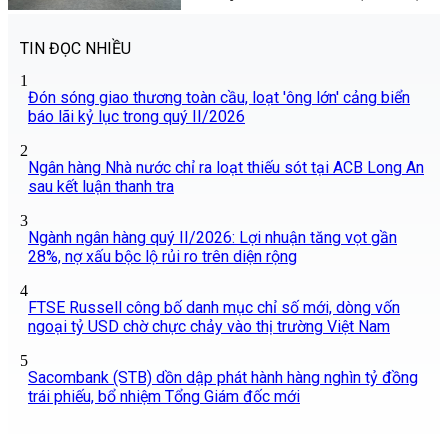
TIN ĐỌC NHIỀU
1
Đón sóng giao thương toàn cầu, loạt 'ông lớn' cảng biển
báo lãi kỷ lục trong quý II/2026
2
Ngân hàng Nhà nước chỉ ra loạt thiếu sót tại ACB Long An
sau kết luận thanh tra
3
Ngành ngân hàng quý II/2026: Lợi nhuận tăng vọt gần
28%, nợ xấu bộc lộ rủi ro trên diện rộng
4
FTSE Russell công bố danh mục chỉ số mới, dòng vốn
ngoại tỷ USD chờ chực chảy vào thị trường Việt Nam
5
Sacombank (STB) dồn dập phát hành hàng nghìn tỷ đồng
trái phiếu, bổ nhiệm Tổng Giám đốc mới