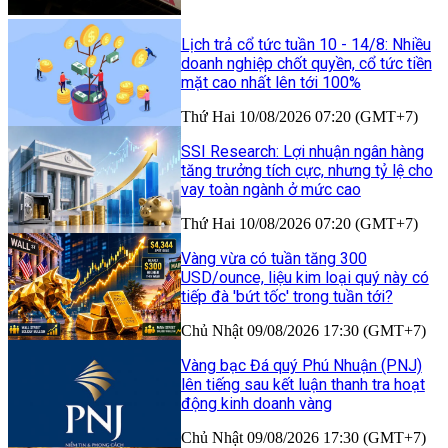
Lịch trả cổ tức tuần 10 - 14/8: Nhiều
doanh nghiệp chốt quyền, cổ tức tiền
mặt cao nhất lên tới 100%
Thứ Hai 10/08/2026 07:20 (GMT+7)
SSI Research: Lợi nhuận ngân hàng
tăng trưởng tích cực, nhưng tỷ lệ cho
vay toàn ngành ở mức cao
Thứ Hai 10/08/2026 07:20 (GMT+7)
Vàng vừa có tuần tăng 300
USD/ounce, liệu kim loại quý này có
tiếp đà 'bứt tốc' trong tuần tới?
Chủ Nhật 09/08/2026 17:30 (GMT+7)
Vàng bạc Đá quý Phú Nhuận (PNJ)
lên tiếng sau kết luận thanh tra hoạt
động kinh doanh vàng
Chủ Nhật 09/08/2026 17:30 (GMT+7)