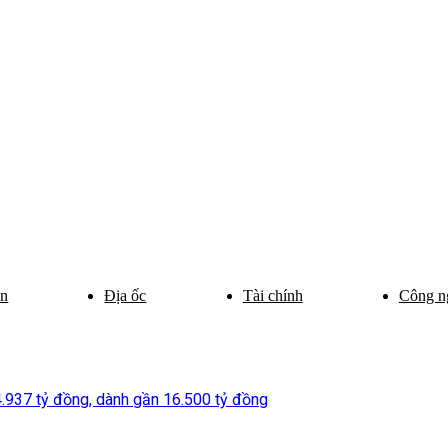
ân
Địa ốc
Tài chính
Công n
4.937 tỷ đồng, dành gần 16.500 tỷ đồng