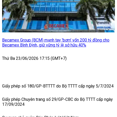
Becamex Group (BCM) mạnh tay 'bơm' vốn 200 tỷ đồng cho
Becamex Bình Định, giữ vững tỷ lệ sở hữu 40%
Thứ Ba 23/06/2026 17:15 (GMT+7)
Giấy phép số 180/GP-BTTTT do Bộ TTTT cấp ngày 5/7/2024
Giấy phép Chuyên trang số 29/GP-CBC do Bộ TTTT cấp ngày
17/09/2024