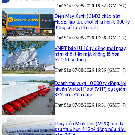
Thứ Sáu 07/08/2026 18:32 (GMT+7)
Điện Máy Xanh (DMX) chào sàn
HoSE, lập tức chốt chia hơn 5.000 tỷ
đồng cổ tức tiền mặt
Thứ Sáu 07/08/2026 17:36 (GMT+7)
VNPT báo lãi 16 tỷ đồng mỗi ngày,
nắm khối tiền mặt khổng lồ hơn
62.000 tỷ đồng
Thứ Sáu 07/08/2026 16:56 (GMT+7)
Doanh thu vượt 10.000 tỷ đồng, lợi
nhuận Viettel Post (VTP) sụt giảm
33% nửa đầu năm
Thứ Sáu 07/08/2026 16:31 (GMT+7)
Thủy sản Minh Phú (MPC) báo lãi
sau thuế hơn 415 tỷ đồng nửa đầu