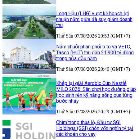
Long Hậu (LHG) vượt kế hoạch lợi
nhuận năm giữa đà suy giảm doanh
thu
Thứ Sáu 07/08/2026 20:53 (GMT+7)
Nắm chuỗi phân phối ô tô và VETC,
Tasco (HUT) thu gần 21.900 tỷ đồng
trong nửa đầu năm
Thứ Sáu 07/08/2026 20:46 (GMT+7)
Khép lại giải Aerobic Cúp Nestlé
MILO 2026: Sân chơi học đường giúp
học sinh rèn kỹ năng sống qua từng
bước nhảy
Thứ Sáu 07/08/2026 20:29 (GMT+7)
Chìm trong thua lỗ, Đầu tư SGI
Holdings (SGI) chôn vốn nghìn tỷ tại
các khoản cho vay