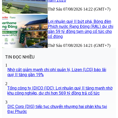
năm 2026
Thứ Sáu 07/08/2026 14:22 (GMT+7)
Lợi nhuận quý II bứt phá, Bóng đèn
Phích nước Rạng Đông (RAL) dự chi
gần 59 tỷ đồng tạm ứng cổ tức cho
cổ đông
Thứ Sáu 07/08/2026 14:21 (GMT+7)
TIN ĐỌC NHIỀU
1
Nhờ cắt giảm mạnh chi phí quản lý, Lizen (LCG) báo lãi
quý II tăng gần 19%
2
Tổng công ty IDICO (IDC): Lợi nhuận quý II tăng mạnh nhờ
khu công nghiệp, dự chi hơn 569 tỷ đồng trả cổ tức
3
DIC Corp (DIG) tiếp tục chuyển nhượng hai phân khu tại
Đại Phước