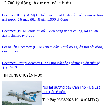
13.700 tỷ đồng là dư nợ trái phiếu.
Becamex IDC (BCM) lên kế hoạch phát hành cổ phiếu giảm sở hữu
nhà nước, đặt mục tiêu lãi gần 3.900 tỷ đồng
Becamex (BCM) chưa đủ điều kiện công ty đại chúng, lợi nhuận
quý I chạm đáy 8 quý
Lợi nhuận Becamex (BCM) chạm đáy 8 quý do nguồn thu bất động
sản hụt hơi
Becamex Group
Becamex Bình Định
Bất động sản
tăng vốn điều lệ
quý I/2026
TIN CÙNG CHUYÊN MỤC
Nối lại đường bay Cần Thơ - Đà Lạt
sau gần 6 năm
Thứ Bảy 08/08/2026 10:18 (GMT+7)