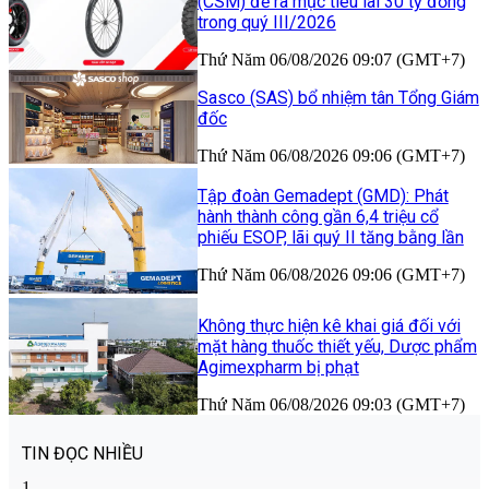
(CSM) đề ra mục tiêu lãi 30 tỷ đồng
trong quý III/2026
Thứ Năm 06/08/2026 09:07 (GMT+7)
Sasco (SAS) bổ nhiệm tân Tổng Giám
đốc
Thứ Năm 06/08/2026 09:06 (GMT+7)
Tập đoàn Gemadept (GMD): Phát
hành thành công gần 6,4 triệu cổ
phiếu ESOP, lãi quý II tăng bằng lần
Thứ Năm 06/08/2026 09:06 (GMT+7)
Không thực hiện kê khai giá đối với
mặt hàng thuốc thiết yếu, Dược phẩm
Agimexpharm bị phạt
Thứ Năm 06/08/2026 09:03 (GMT+7)
TIN ĐỌC NHIỀU
1