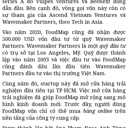
series A do Vulpes Ventures và Beenext đồng
dẫn đầu. Bên cạnh đó, vòng gọi vốn này còn có
sự tham gia của Ascend Vietnam Ventures và
Wavemaker Partners, theo Tech in Asia.
Vào năm 2020, FoodMap cũng đã nhận được
500.000 USD vốn đầu tư từ quỹ Wavemaker
Partners. Wavemaker Partners là một
quỹ đầu tư
có trụ sở tại Los Angeles, Mỹ. Quỹ được thành
lập vào năm 2003 và việc đầu tư vào FoodMap
cũng đánh dấu lần đầu tiên Wavemaker
Partners đầu tư vào thị trường Việt Nam.
Cùng năm đó, startup này đã mở cửa hàng trải
nghiệm đầu tiên tại TP HCM. Việc mở cửa hàng
trải nghiệm đã giúp FoodMap mở rộng sang mô
hình kinh doanh mới. Trước đây, người dùng
FoodMap vốn chỉ có thể mua
hàng online
trên
nền tảng của công ty cung cấp.
Được thành lập bởi ông Phạm Ngọc Anh Tùng