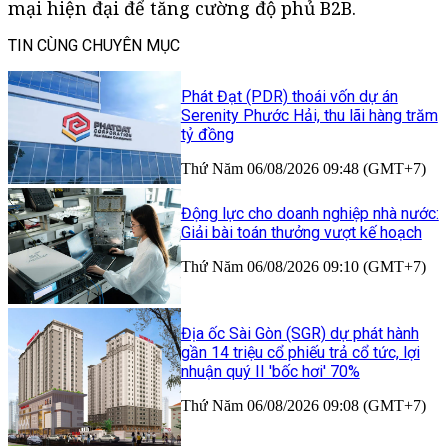
mại hiện đại để tăng cường độ phủ B2B.
TIN CÙNG CHUYÊN MỤC
Phát Đạt (PDR) thoái vốn dự án
Serenity Phước Hải, thu lãi hàng trăm
tỷ đồng
Thứ Năm 06/08/2026 09:48 (GMT+7)
Động lực cho doanh nghiệp nhà nước:
Giải bài toán thưởng vượt kế hoạch
Thứ Năm 06/08/2026 09:10 (GMT+7)
Địa ốc Sài Gòn (SGR) dự phát hành
gần 14 triệu cổ phiếu trả cổ tức, lợi
nhuận quý II 'bốc hơi' 70%
Thứ Năm 06/08/2026 09:08 (GMT+7)