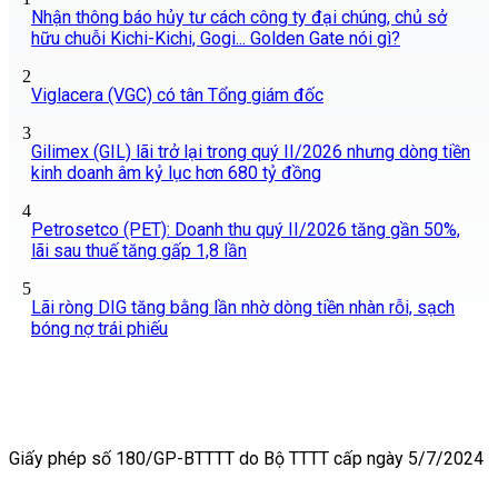
Nhận thông báo hủy tư cách công ty đại chúng, chủ sở
hữu chuỗi Kichi-Kichi, Gogi... Golden Gate nói gì?
2
Viglacera (VGC) có tân Tổng giám đốc
3
Gilimex (GIL) lãi trở lại trong quý II/2026 nhưng dòng tiền
kinh doanh âm kỷ lục hơn 680 tỷ đồng
4
Petrosetco (PET): Doanh thu quý II/2026 tăng gần 50%,
lãi sau thuế tăng gấp 1,8 lần
5
Lãi ròng DIG tăng bằng lần nhờ dòng tiền nhàn rỗi, sạch
bóng nợ trái phiếu
Giấy phép số 180/GP-BTTTT do Bộ TTTT cấp ngày 5/7/2024