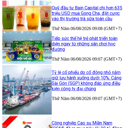
Quỹ đầu tư Bain Capital chi hơn 635
triệu USD mua Gong Cha, đặt cược
vào thị trường trà sữa toàn cầu
Thứ Năm 06/08/2026 09:08 (GMT+7)
Tiếp sức thế hệ trẻ phát triển toàn
diện ngay từ những sân chơi học
đường
Thứ Năm 06/08/2026 09:07 (GMT+7)
Tỷ lệ cổ phiếu do cổ đông nhỏ nắm
giữ lưu hành xuống dưới 10%. Cảng
Sài Gòn (SGP) không đáp ứng điều
kiện công ty đại chúng
Thứ Năm 06/08/2026 09:07 (GMT+7)
Công nghiệp Cao su Miền Nam