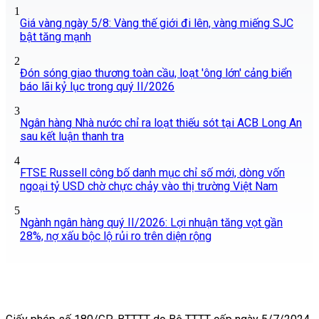
1
Giá vàng ngày 5/8: Vàng thế giới đi lên, vàng miếng SJC
bật tăng mạnh
2
Đón sóng giao thương toàn cầu, loạt 'ông lớn' cảng biển
báo lãi kỷ lục trong quý II/2026
3
Ngân hàng Nhà nước chỉ ra loạt thiếu sót tại ACB Long An
sau kết luận thanh tra
4
FTSE Russell công bố danh mục chỉ số mới, dòng vốn
ngoại tỷ USD chờ chực chảy vào thị trường Việt Nam
5
Ngành ngân hàng quý II/2026: Lợi nhuận tăng vọt gần
28%, nợ xấu bộc lộ rủi ro trên diện rộng