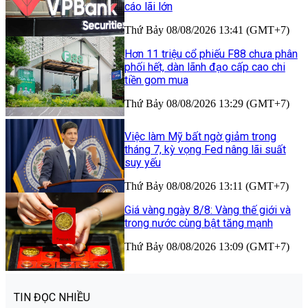
cáo lãi lớn
Thứ Bảy 08/08/2026 13:41 (GMT+7)
Hơn 11 triệu cổ phiếu F88 chưa phân
phối hết, dàn lãnh đạo cấp cao chi
tiền gom mua
Thứ Bảy 08/08/2026 13:29 (GMT+7)
Việc làm Mỹ bất ngờ giảm trong
tháng 7, kỳ vọng Fed nâng lãi suất
suy yếu
Thứ Bảy 08/08/2026 13:11 (GMT+7)
Giá vàng ngày 8/8: Vàng thế giới và
trong nước cùng bật tăng mạnh
Thứ Bảy 08/08/2026 13:09 (GMT+7)
TIN ĐỌC NHIỀU