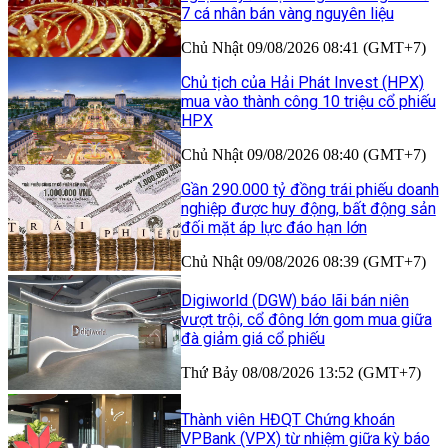
7 cá nhân bán vàng nguyên liệu
Chủ Nhật 09/08/2026 08:41 (GMT+7)
Chủ tịch của Hải Phát Invest (HPX)
mua vào thành công 10 triệu cổ phiếu
HPX
Chủ Nhật 09/08/2026 08:40 (GMT+7)
Gần 290.000 tỷ đồng trái phiếu doanh
nghiệp được huy động, bất động sản
đối mặt áp lực đáo hạn lớn
Chủ Nhật 09/08/2026 08:39 (GMT+7)
Digiworld (DGW) báo lãi bán niên
vượt trội, cổ đông lớn gom mua giữa
đà giảm giá cổ phiếu
Thứ Bảy 08/08/2026 13:52 (GMT+7)
Thành viên HĐQT Chứng khoán
VPBank (VPX) từ nhiệm giữa kỳ báo