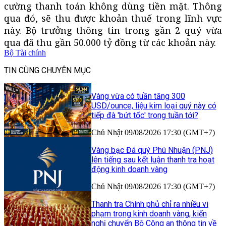
cường thanh toán không dùng tiền mặt. Thông
qua đó, sẽ thu được khoản thuế trong lĩnh vực
này. Bộ trưởng thông tin trong gần 2 quý vừa
qua đã thu gần 50.000 tỷ đồng từ các khoản này.
Bộ Tài chính
TIN CÙNG CHUYÊN MỤC
Vàng vừa có tuần tăng 300
USD/ounce, liệu kim loại quý này có
tiếp đà 'bứt tốc' trong tuần tới?
Chủ Nhật 09/08/2026 17:30 (GMT+7)
Vàng bạc Đá quý Phú Nhuận (PNJ)
lên tiếng sau kết luận thanh tra hoạt
động kinh doanh vàng
Chủ Nhật 09/08/2026 17:30 (GMT+7)
Thanh tra Chính phủ chỉ ra nhiều vi
phạm trong kinh doanh vàng, kiến
nghị chuyển Bộ Công an thông tin về