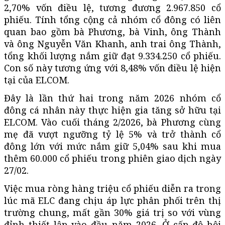
2,70% vốn điều lệ, tương đương 2.967.850 cổ
phiếu. Tính tổng cộng cả nhóm cổ đông có liên
quan bao gồm bà Phương, bà Vinh, ông Thành
và ông Nguyễn Văn Khanh, anh trai ông Thành,
tổng khối lượng nắm giữ đạt 9.334.250 cổ phiếu.
Con số này tương ứng với 8,48% vốn điều lệ hiện
tại của ELCOM.
Đây là lần thứ hai trong năm 2026 nhóm cổ
đông cá nhân này thực hiện gia tăng sở hữu tại
ELCOM. Vào cuối tháng 2/2026, bà Phương cùng
mẹ đã vượt ngưỡng tỷ lệ 5% và trở thành cổ
đông lớn với mức nắm giữ 5,04% sau khi mua
thêm 60.000 cổ phiếu trong phiên giao dịch ngày
27/02.
Việc mua ròng hàng triệu cổ phiếu diễn ra trong
lúc mã ELC đang chịu áp lực phân phối trên thị
trường chung, mất gần 30% giá trị so với vùng
đỉnh thiết lập vào đầu năm 2026. Ở cấp độ hội