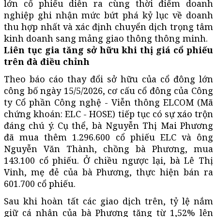
lớn cổ phiếu diễn ra cùng thời điểm doanh
nghiệp ghi nhận mức bứt phá kỷ lục về doanh
thu hợp nhất và xác định chuyển dịch trọng tâm
kinh doanh sang mảng giao thông thông minh.
Liên tục gia tăng sở hữu khi thị giá cổ phiếu
trên đà điều chỉnh
Theo báo cáo thay đổi sở hữu của cổ đông lớn
công bố ngày 15/5/2026, cơ cấu cổ đông của Công
ty Cổ phần Công nghệ - Viễn thông ELCOM (Mã
chứng khoán: ELC - HOSE) tiếp tục có sự xáo trộn
đáng chú ý. Cụ thể, bà Nguyễn Thị Mai Phương
đã mua thêm 1.296.600 cổ phiếu ELC và ông
Nguyễn Văn Thành, chồng bà Phương, mua
143.100 cổ phiếu. Ở chiều ngược lại, bà Lê Thị
Vinh, mẹ đẻ của bà Phương, thực hiện bán ra
601.700 cổ phiếu.
Sau khi hoàn tất các giao dịch trên, tỷ lệ nắm
giữ cá nhân của bà Phương tăng từ 1,52% lên