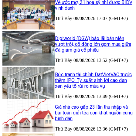
Vẽ ước mơ, 21 họa sỹ nhí được BIDV
vinh danh
Thứ Bảy 08/08/2026 17:07 (GMT+7)
Digiworld (DGW) báo lãi bán niên
vượt trội, cổ đông lớn gom mua giữa
đà giảm giá cổ phiếu
Thứ Bảy 08/08/2026 13:52 (GMT+7)
Bức tranh tài chính DatVietVAC trước
thềm IPO: Tỷ suất sinh lời cao đan
xen yếu tố rủi ro mùa vụ
Thứ Bảy 08/08/2026 13:49 (GMT+7)
Giá nhà cao gấp 23 lần thu nhập và
bài toán giải tỏa cơn khát nguồn cung
bình dân
Thứ Bảy 08/08/2026 13:36 (GMT+7)