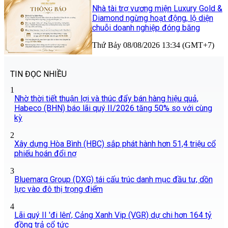
Nhà tài trợ vương miện Luxury Gold &
Diamond ngừng hoạt động, lộ diện
chuỗi doanh nghiệp đóng băng
Thứ Bảy 08/08/2026 13:34 (GMT+7)
TIN ĐỌC NHIỀU
1
Nhờ thời tiết thuận lợi và thúc đẩy bán hàng hiệu quả,
Habeco (BHN) báo lãi quý II/2026 tăng 50% so với cùng
kỳ
2
Xây dựng Hòa Bình (HBC) sắp phát hành hơn 51,4 triệu cổ
phiếu hoán đổi nợ
3
Bluemarq Group (DXG) tái cấu trúc danh mục đầu tư, dồn
lực vào đô thị trọng điểm
4
Lãi quý II 'đi lên', Cảng Xanh Vip (VGR) dự chi hơn 164 tỷ
đồng trả cổ tức