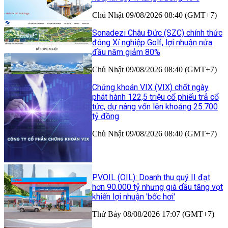
Chủ Nhật 09/08/2026 08:40 (GMT+7)
Sonadezi Châu Đức (SZC) chính thức
đóng Xí nghiệp Golf, lợi nhuận nửa
đầu năm giảm 80%
Chủ Nhật 09/08/2026 08:40 (GMT+7)
Chứng khoán VIX (VIX) chốt ngày
phát hành 122,5 triệu cổ phiếu trả cổ
tức, dự nâng vốn lên khoảng 25.700
tỷ đồng
Chủ Nhật 09/08/2026 08:40 (GMT+7)
PVOIL (OIL): Doanh thu quý II đạt
hơn 90.000 tỷ nhưng giá dầu tăng vọt
khiến lợi nhuận 'bốc hơi'
Thứ Bảy 08/08/2026 17:07 (GMT+7)