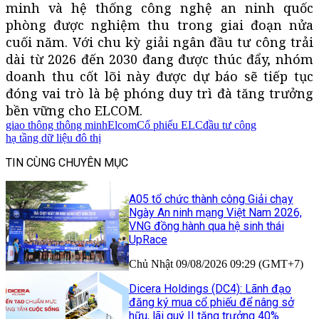
minh và hệ thống công nghệ an ninh quốc
phòng được nghiệm thu trong giai đoạn nửa
cuối năm. Với chu kỳ giải ngân đầu tư công trải
dài từ 2026 đến 2030 đang được thúc đẩy, nhóm
doanh thu cốt lõi này được dự báo sẽ tiếp tục
đóng vai trò là bệ phóng duy trì đà tăng trưởng
bền vững cho ELCOM.
giao thông thông minh
Elcom
Cổ phiếu ELC
đầu tư công
hạ tầng dữ liệu đô thị
TIN CÙNG CHUYÊN MỤC
A05 tổ chức thành công Giải chạy
Ngày An ninh mạng Việt Nam 2026,
VNG đồng hành qua hệ sinh thái
UpRace
Chủ Nhật 09/08/2026 09:29 (GMT+7)
Dicera Holdings (DC4): Lãnh đạo
đăng ký mua cổ phiếu để nâng sở
hữu, lãi quý II tăng trưởng 40%