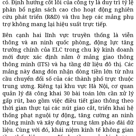
có. Định hướng cốt lõi của công ty là duy trì tỷ lệ
phân bổ ngân sách cao cho hoạt động nghiên
cứu phát triển (R&D) và thu hẹp các mảng phụ
trợ không mang lại hiệu suất trực tiếp.
Bên cạnh hai lĩnh vực truyền thống là viễn
thông và an ninh quốc phòng, động lực tăng
trưởng chính của ELC trong chu kỳ kinh doanh
mới được xác định nằm ở mảng giao thông
thông minh (ITS) và hạ tầng dữ liệu đô thị. Các
mảng này đang đón nhận dòng tiền lớn từ nhu
cầu chuyển đổi số của các thành phố trực thuộc
trung ương. Riêng tại khu vực Hà Nội, cơ quan
quản lý đã công khai 30 bài toán lớn cần xử lý
gấp rút, bao gồm việc điều tiết giao thông theo
thời gian thực tại các nút giao cắt, triển khai hệ
thống phạt nguội tự động, tăng cường an ninh
thông minh và xây dựng trung tâm pháo đài dữ
liệu. Cùng với đó, khái niệm kinh tế không gian