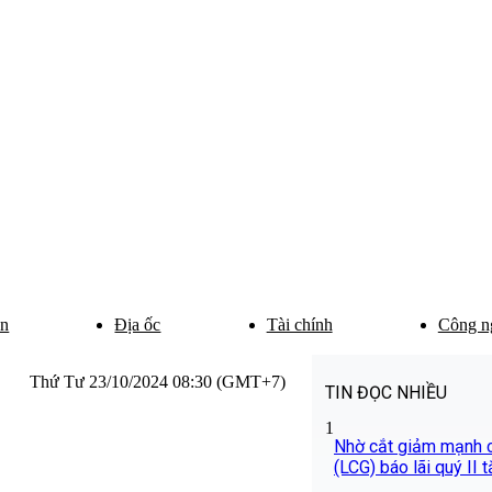
ân
Địa ốc
Tài chính
Công n
Thứ Tư 23/10/2024 08:30 (GMT+7)
TIN ĐỌC NHIỀU
1
Nhờ cắt giảm mạnh ch
(LCG) báo lãi quý II