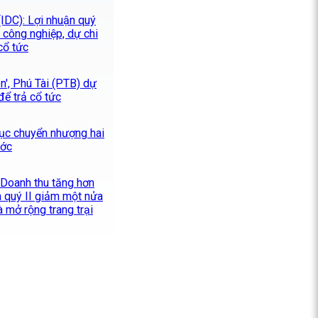
IDC): Lợi nhuận quý
 công nghiệp, dự chi
cổ tức
ên', Phú Tài (PTB) dự
để trả cổ tức
tục chuyển nhượng hai
ước
 Doanh thu tăng hơn
n quý II giảm một nửa
và mở rộng trang trại