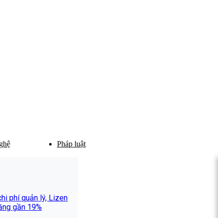
ghệ
Pháp luật
i phí quản lý, Lizen
 tăng gần 19%