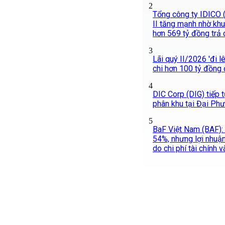
2
Tổng công ty IDICO (
II tăng mạnh nhờ khu
hơn 569 tỷ đồng trả 
3
Lãi quý II/2026 'đi l
chi hơn 100 tỷ đồng 
4
DIC Corp (DIG) tiếp 
phân khu tại Đại Ph
5
BaF Việt Nam (BAF):
54%, nhưng lợi nhuậ
do chi phí tài chính 