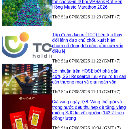
thể check-in lễ hội VPBank Đất Sen
Hồng Music Marathon 2026
Thứ Sáu 07/08/2026 11:29 (GMT+7)
Tập đoàn Janus (TCO) liên tục thay
đổi lãnh đạo chủ chốt, xuất hiện
nhóm cổ đông lớn nắm gần nửa vốn
điều lệ
Thứ Sáu 07/08/2026 11:22 (GMT+7)
Lợi nhuận trên HOSE bứt phá gần
46%, SSI Research lưu ý rủi ro từ cán
cân thương mại và giải ngân vốn
Thứ Sáu 07/08/2026 11:13 (GMT+7)
Giá vàng ngày 7/8: Vàng thế giới và
trong nước đều thu hẹp đà tăng, vàng
miếng SJC lùi về ngưỡng 142,2 triệu
đồng/lượng
Thứ Sáu 07/08/2026 10:34 (GMT+7)