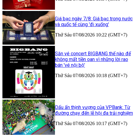
Giá bạc ngày 7/8: Giá bạc trong nước
và quốc tế cùng 'đi xuống'
Thứ Sáu 07/08/2026 10:22 (GMT+7)
Săn vé concert BIGBANG thế nào để
không mất tiền oan vì những lời rao
bán 'vé nội bộ'
Thứ Sáu 07/08/2026 10:18 (GMT+7)
Dấu ấn thịnh vượng của VPBank: Từ
đường chạy đến lễ hội đa trải nghiệm
Thứ Sáu 07/08/2026 10:17 (GMT+7)