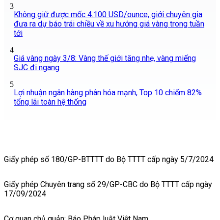
3
Không giữ được mốc 4.100 USD/ounce, giới chuyên gia
đưa ra dự báo trái chiều về xu hướng giá vàng trong tuần
tới
4
Giá vàng ngày 3/8: Vàng thế giới tăng nhẹ, vàng miếng
SJC đi ngang
5
Lợi nhuận ngân hàng phân hóa mạnh, Top 10 chiếm 82%
tổng lãi toàn hệ thống
Giấy phép số 180/GP-BTTTT do Bộ TTTT cấp ngày 5/7/2024
Giấy phép Chuyên trang số 29/GP-CBC do Bộ TTTT cấp ngày
17/09/2024
Cơ quan chủ quản: Báo Pháp luật Việt Nam