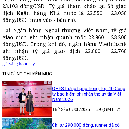
23.103 đồng/USD. Tỷ giá tham khảo tại Sở giao
dịch Ngân hàng Nhà nước là 22.550 - 23.050
đồng/USD (mua vào - bán ra).
Tại Ngân hàng Ngoại thương Việt Nam, tỷ giá
giao dịch ghi nhận quanh mốc 22.960 - 23.200
đồng/USD. Trong khi đó, ngân hàng Vietinbank
ghi nhận tỷ giá giao dịch 22.600 - 22.760
đồng/USD.
giá vàng hôm nay
TIN CÙNG CHUYÊN MỤC
OPES thăng hạng trong Top 10 Công
ty bảo hiểm phi nhân thọ uy tín Việt
Nam 2026
Thứ Sáu 07/08/2026 11:29 (GMT+7)
Chỉ từ 290.000 đồng, runner đã có