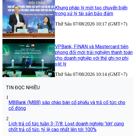
Khung pháp lý mới tạo chuyển biến
trong xử lý tài sản bảo đảm
Thứ Sáu 07/08/2026 10:17 (GMT+7)
VPBank, FINAN và Mastercard tiên
phong đổi mới trải nghiệm thanh toán
cho doanh nghiệp với thẻ ghi nợ phi
vật lý
Thứ Sáu 07/08/2026 10:14 (GMT+7)
TIN ĐỌC NHIỀU
1
MBBank (MBB) sắp chào bán cổ phiếu và trả cổ tức cho
cổ đông
2
Lịch trả cổ tức tuần 3-7/8: Loạt doanh nghiệp 'lớn' cùng
chốt trả cổ tức, tỷ lệ cao nhất lên tới 100%