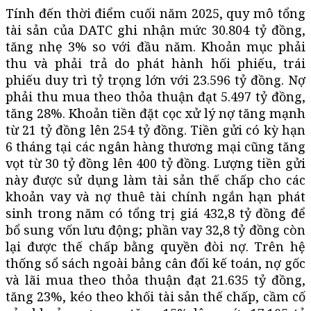
Tính đến thời điểm cuối năm 2025, quy mô tổng
tài sản của DATC ghi nhận mức 30.804 tỷ đồng,
tăng nhẹ 3% so với đầu năm. Khoản mục phải
thu và phải trả do phát hành hối phiếu, trái
phiếu duy trì tỷ trọng lớn với 23.596 tỷ đồng. Nợ
phải thu mua theo thỏa thuận đạt 5.497 tỷ đồng,
tăng 28%. Khoản tiền đặt cọc xử lý nợ tăng mạnh
từ 21 tỷ đồng lên 254 tỷ đồng. Tiền gửi có kỳ hạn
6 tháng tại các ngân hàng thương mại cũng tăng
vọt từ 30 tỷ đồng lên 400 tỷ đồng. Lượng tiền gửi
này được sử dụng làm tài sản thế chấp cho các
khoản vay và nợ thuê tài chính ngắn hạn phát
sinh trong năm có tổng trị giá 432,8 tỷ đồng để
bổ sung vốn lưu động; phần vay 32,8 tỷ đồng còn
lại được thế chấp bằng quyền đòi nợ. Trên hệ
thống sổ sách ngoài bảng cân đối kế toán, nợ gốc
và lãi mua theo thỏa thuận đạt 21.635 tỷ đồng,
tăng 23%, kéo theo khối tài sản thế chấp, cầm cố