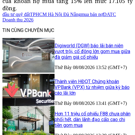
của khoản nợ mua tăng 15% lên mức 17.105 tỷ
đồng.
đầu tư quỹ đất
TPHCM Hà Nội Đà Nẵng
mua bán nợ
DATC
Doanh thu 2026
TIN CÙNG CHUYÊN MỤC
Digiworld (DGW) báo lãi bán niên
vượt trội, cổ đông lớn gom mua giữa
đà giảm giá cổ phiếu
Thứ Bảy 08/08/2026 13:52 (GMT+7)
Thành viên HĐQT Chứng khoán
VPBank (VPX) từ nhiệm giữa kỳ báo
cáo lãi lớn
Thứ Bảy 08/08/2026 13:41 (GMT+7)
Hơn 11 triệu cổ phiếu F88 chưa phân
phối hết, dàn lãnh đạo cấp cao chi
tiền gom mua