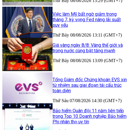
Thứ Bảy 08/08/2026 13:29 (GMT+7)
Việc làm Mỹ bất ngờ giảm trong
tháng 7, kỳ vọng Fed nâng lãi suất
suy yếu
Thứ Bảy 08/08/2026 13:11 (GMT+7)
Giá vàng ngày 8/8: Vàng thế giới và
trong nước cùng bật tăng mạnh
Thứ Bảy 08/08/2026 13:09 (GMT+7)
Tổng Giám đốc Chứng khoán EVS xin
từ nhiệm sau giai đoạn tái cấu trúc
toàn diện
Thứ Sáu 07/08/2026 14:30 (GMT+7)
Bảo hiểm Quân đội 11 năm liên tiếp
trong Top 10 Doanh nghiệp Bảo hiểm
Phi nhân thọ uy tín