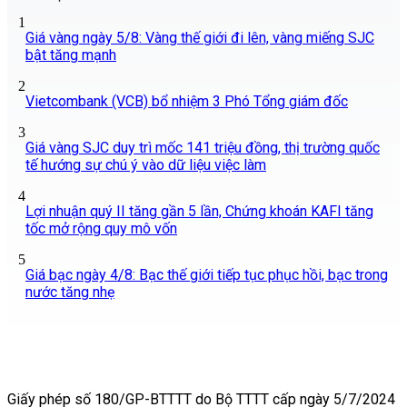
1
Giá vàng ngày 5/8: Vàng thế giới đi lên, vàng miếng SJC
bật tăng mạnh
2
Vietcombank (VCB) bổ nhiệm 3 Phó Tổng giám đốc
3
Giá vàng SJC duy trì mốc 141 triệu đồng, thị trường quốc
tế hướng sự chú ý vào dữ liệu việc làm
4
Lợi nhuận quý II tăng gần 5 lần, Chứng khoán KAFI tăng
tốc mở rộng quy mô vốn
5
Giá bạc ngày 4/8: Bạc thế giới tiếp tục phục hồi, bạc trong
nước tăng nhẹ
Giấy phép số 180/GP-BTTTT do Bộ TTTT cấp ngày 5/7/2024