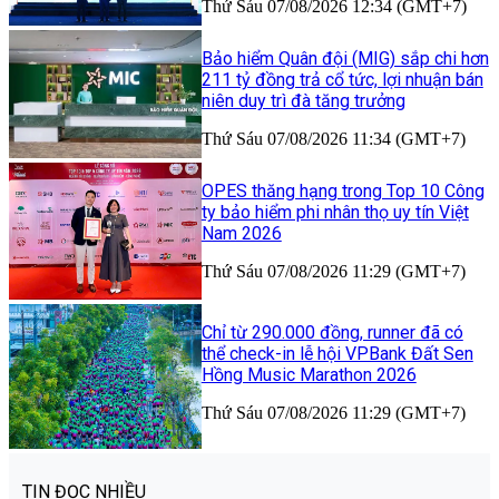
Thứ Sáu 07/08/2026 12:34 (GMT+7)
Bảo hiểm Quân đội (MIG) sắp chi hơn
211 tỷ đồng trả cổ tức, lợi nhuận bán
niên duy trì đà tăng trưởng
Thứ Sáu 07/08/2026 11:34 (GMT+7)
OPES thăng hạng trong Top 10 Công
ty bảo hiểm phi nhân thọ uy tín Việt
Nam 2026
Thứ Sáu 07/08/2026 11:29 (GMT+7)
Chỉ từ 290.000 đồng, runner đã có
thể check-in lễ hội VPBank Đất Sen
Hồng Music Marathon 2026
Thứ Sáu 07/08/2026 11:29 (GMT+7)
TIN ĐỌC NHIỀU