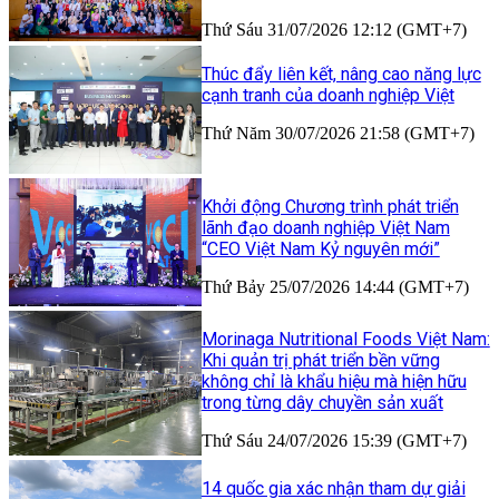
Thứ Sáu 31/07/2026 12:12 (GMT+7)
Thúc đẩy liên kết, nâng cao năng lực
cạnh tranh của doanh nghiệp Việt
Thứ Năm 30/07/2026 21:58 (GMT+7)
Khởi động Chương trình phát triển
lãnh đạo doanh nghiệp Việt Nam
“CEO Việt Nam Kỷ nguyên mới”
Thứ Bảy 25/07/2026 14:44 (GMT+7)
Morinaga Nutritional Foods Việt Nam:
Khi quản trị phát triển bền vững
không chỉ là khẩu hiệu mà hiện hữu
trong từng dây chuyền sản xuất
Thứ Sáu 24/07/2026 15:39 (GMT+7)
14 quốc gia xác nhận tham dự giải