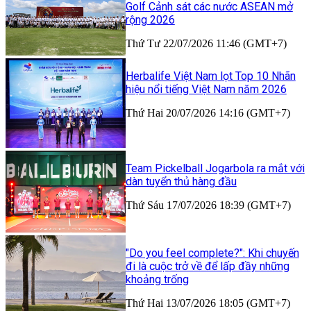
Golf Cảnh sát các nước ASEAN mở
rộng 2026
Thứ Tư 22/07/2026 11:46 (GMT+7)
Herbalife Việt Nam lọt Top 10 Nhãn
hiệu nổi tiếng Việt Nam năm 2026
Thứ Hai 20/07/2026 14:16 (GMT+7)
Team Pickelball Jogarbola ra mắt với
dàn tuyển thủ hàng đầu
Thứ Sáu 17/07/2026 18:39 (GMT+7)
"Do you feel complete?": Khi chuyến
đi là cuộc trở về để lấp đầy những
khoảng trống
Thứ Hai 13/07/2026 18:05 (GMT+7)