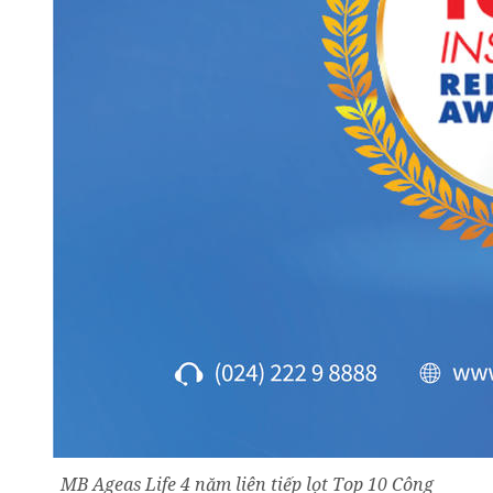
MB Ageas Life 4 năm liên tiếp lọt Top 10 Công