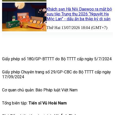
Khách sạn Hà Nội Daewoo ra mắt bộ
sưu tập Trung thu 2026 “Nguyệt Hạ
Mộc Lan” - dấu ấn ba thập kỷ di sản
Thứ Hai 13/07/2026 18:04 (GMT+7)
Giấy phép số 180/GP-BTTTT do Bộ TTTT cấp ngày 5/7/2024
Giấy phép Chuyên trang số 29/GP-CBC do Bộ TTTT cấp ngày
17/09/2024
Cơ quan chủ quản: Báo Pháp luật Việt Nam
Tổng biên tập:
Tiến sĩ Vũ Hoài Nam