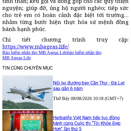
tinh thần; kêu gọi và đóng góp cho các quỹ thiện
nguyện; giúp đỡ, ủng hộ người nghèo; tiếp sức
cho trẻ em có hoàn cảnh đặc biệt tới trường…
nhằm từng bước hiện thực hóa sứ mệnh đồng
hành hạnh phúc.
Chi tiết chương trình truy cập:
https://www.mbageas.life/
Bảo hiểm nhân thọ MB Ageas Life
bảo hiểm nhân thọ
MB Ageas Life
TIN CÙNG CHUYÊN MỤC
Nối lại đường bay Cần Thơ - Đà Lạt
sau gần 6 năm
Thứ Bảy 08/08/2026 10:18 (GMT+7)
Herbalife Việt Nam tiếp tục đồng
hành cùng Cuộc thi “Tôi Khỏe Đẹp
Hơn” lần thứ 5