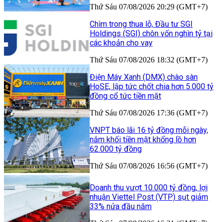
Thứ Sáu 07/08/2026 20:29 (GMT+7)
Chìm trong thua lỗ, Đầu tư SGI
Holdings (SGI) chôn vốn nghìn tỷ tại
các khoản cho vay
Thứ Sáu 07/08/2026 18:32 (GMT+7)
Điện Máy Xanh (DMX) chào sàn
HoSE, lập tức chốt chia hơn 5.000 tỷ
đồng cổ tức tiền mặt
Thứ Sáu 07/08/2026 17:36 (GMT+7)
VNPT báo lãi 16 tỷ đồng mỗi ngày,
nắm khối tiền mặt khổng lồ hơn
62.000 tỷ đồng
Thứ Sáu 07/08/2026 16:56 (GMT+7)
Doanh thu vượt 10.000 tỷ đồng, lợi
nhuận Viettel Post (VTP) sụt giảm
33% nửa đầu năm