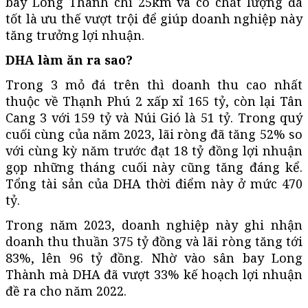
bay Long Thành chỉ 25km và có chất lượng đá
tốt là ưu thế vượt trội để giúp doanh nghiệp này
tăng trưởng lợi nhuận.
DHA làm ăn ra sao?
Trong 3 mỏ đá trên thì doanh thu cao nhất
thuộc về Thạnh Phú 2 xấp xỉ 165 tỷ, còn lại Tân
Cang 3 với 159 tỷ và Núi Gió là 51 tỷ. Trong quý
cuối cùng của năm 2023, lãi ròng đã tăng 52% so
với cùng kỳ năm trước đạt 18 tỷ đồng lợi nhuận
gọp những tháng cuối này cũng tăng đáng kể.
Tổng tài sản của DHA thời điểm này ở mức 470
tỷ.
Trong năm 2023, doanh nghiệp này ghi nhận
doanh thu thuần 375 tỷ đồng và lãi ròng tăng tới
83%, lên 96 tỷ đồng. Nhờ vào sân bay Long
Thành mà DHA đã vượt 33% kế hoạch lợi nhuận
đề ra cho năm 2022.