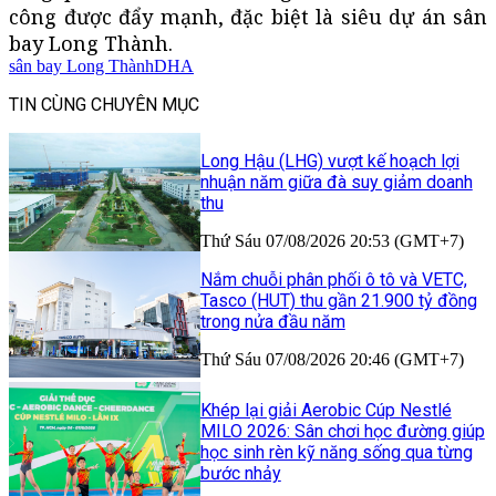
công được đẩy mạnh, đặc biệt là siêu dự án sân
bay Long Thành.
sân bay Long Thành
DHA
TIN CÙNG CHUYÊN MỤC
Long Hậu (LHG) vượt kế hoạch lợi
nhuận năm giữa đà suy giảm doanh
thu
Thứ Sáu 07/08/2026 20:53 (GMT+7)
Nắm chuỗi phân phối ô tô và VETC,
Tasco (HUT) thu gần 21.900 tỷ đồng
trong nửa đầu năm
Thứ Sáu 07/08/2026 20:46 (GMT+7)
Khép lại giải Aerobic Cúp Nestlé
MILO 2026: Sân chơi học đường giúp
học sinh rèn kỹ năng sống qua từng
bước nhảy