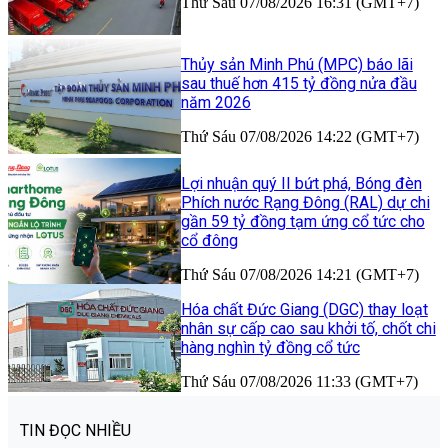
Thứ Sáu 07/08/2026 16:31 (GMT+7)
Thủy sản Minh Phú (MPC) báo lãi
sau thuế hơn 415 tỷ đồng nửa đầu
năm 2026
Thứ Sáu 07/08/2026 14:22 (GMT+7)
Lợi nhuận quý II bứt phá, Bóng đèn
Phích nước Rạng Đông (RAL) dự chi
gần 59 tỷ đồng tạm ứng cổ tức cho
cổ đông
Thứ Sáu 07/08/2026 14:21 (GMT+7)
Hóa chất Đức Giang (DGC) thay loạt
nhân sự cấp cao sau khởi tố, chốt chi
hàng nghìn tỷ đồng cổ tức
Thứ Sáu 07/08/2026 11:33 (GMT+7)
TIN ĐỌC NHIỀU