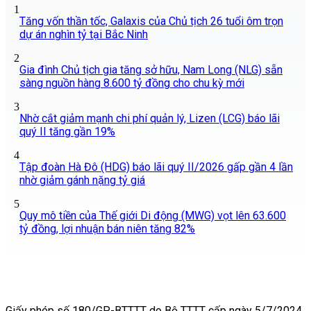
1
Tăng vốn thần tốc, Galaxis của Chủ tịch 26 tuổi ôm trọn
dự án nghìn tỷ tại Bắc Ninh
2
Gia đình Chủ tịch gia tăng sở hữu, Nam Long (NLG) sẵn
sàng nguồn hàng 8.600 tỷ đồng cho chu kỳ mới
3
Nhờ cắt giảm mạnh chi phí quản lý, Lizen (LCG) báo lãi
quý II tăng gần 19%
4
Tập đoàn Hà Đô (HDG) báo lãi quý II/2026 gấp gần 4 lần
nhờ giảm gánh nặng tỷ giá
5
Quy mô tiền của Thế giới Di động (MWG) vọt lên 63.600
tỷ đồng, lợi nhuận bán niên tăng 82%
Giấy phép số 180/GP-BTTTT do Bộ TTTT cấp ngày 5/7/2024